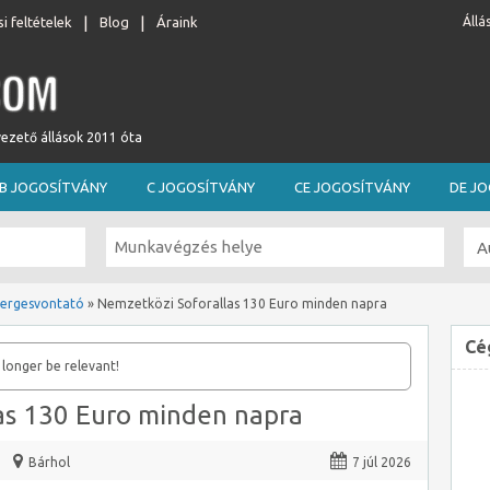
i feltételek
Blog
Áraink
Állá
vezető állások 2011 óta
B JOGOSÍTVÁNY
C JOGOSÍTVÁNY
CE JOGOSÍTVÁNY
DE J
ergesvontató
»
Nemzetközi Soforallas 130 Euro minden napra
Cé
 longer be relevant!
as 130 Euro minden napra
Bárhol
7 júl 2026