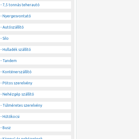
- 7,5 tonnás teherautó
- Nyergesvontató
- Autószállító
- Silo
- Hulladék szállító
- Tandem
- Konténerszállító
- Pótos szerelvény
- Nehézgép szállító
- Túlméretes szerelvény
- Hűtőkocsi
- Busz
- Könnyű és nehézgépek