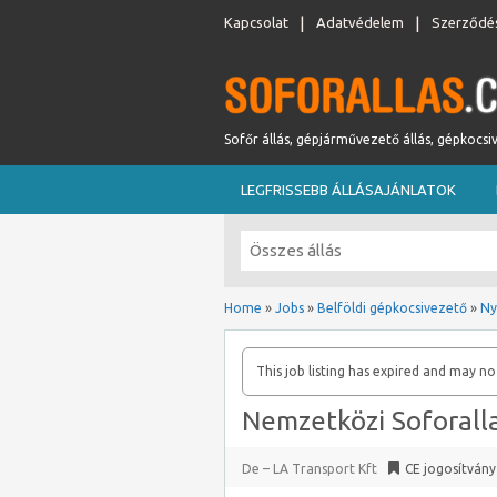
Kapcsolat
Adatvédelem
Szerződés
Sofőr állás, gépjárművezető állás, gépkocsi
LEGFRISSEBB ÁLLÁSAJÁNLATOK
Home
»
Jobs
»
Belföldi gépkocsivezető
»
Ny
This job listing has expired and may no
Nemzetközi Soforall
De – LA Transport Kft
CE jogosítvány