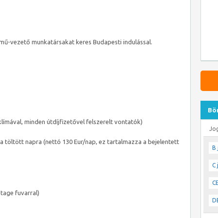
ű-vezető munkatársakat keres Budapesti indulással.
Bö
klímával, minden útdíjfizetővel felszerelt vontatók)
Jo
 töltött napra (nettó 130 Eur/nap, ez tartalmazza a bejelentett
B 
C 
CE
otage fuvarral)
DE