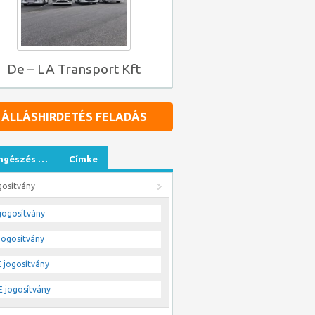
De – LA Transport Kft
ÁLLÁSHIRDETÉS FELADÁS
ngészés …
Címke
gosítvány
jogosítvány
jogosítvány
 jogosítvány
 jogosítvány