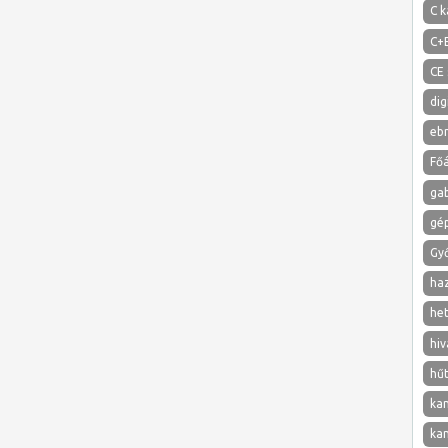
C k
C+
CE 
dig
eb
Főá
ga
gé
Gy
ha
het
hiv
hű
ka
ka