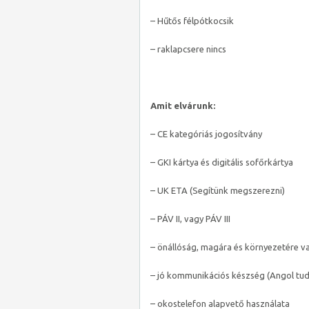
– Hűtős félpótkocsik
– raklapcsere nincs
Amit elvárunk:
– CE kategóriás jogosítvány
– GKI kártya és digitális sofőrkártya
– UK ETA (Segítünk megszerezni)
– PÁV II, vagy PÁV III
– önállóság, magára és környezetére v
– jó kommunikációs készség (Angol tu
– okostelefon alapvető használata