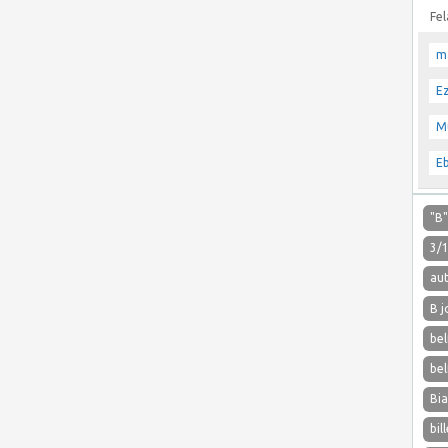
Fe
m
E
M
E
"B
3/
aut
B j
bel
bel
Bi
bil