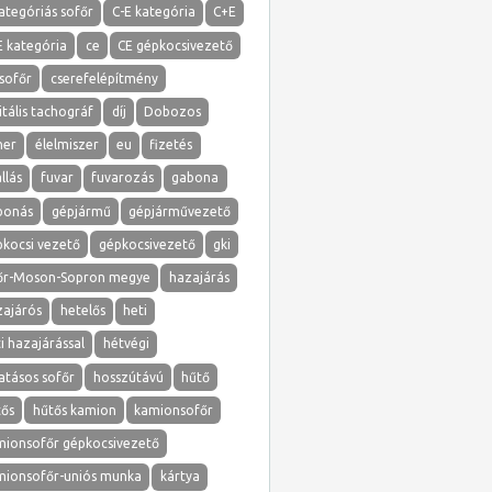
ategóriás sofőr
C-E kategória
C+E
E kategória
ce
CE gépkocsivezető
sofőr
cserefelépítmény
itális tachográf
díj
Dobozos
ner
élelmiszer
eu
fizetés
llás
fuvar
fuvarozás
gabona
bonás
gépjármű
gépjárművezető
pkocsi vezető
gépkocsivezető
gki
őr-Moson-Sopron megye
hazajárás
zajárós
hetelős
heti
i hazajárással
hétvégi
atásos sofőr
hosszútávú
hűtő
tős
hűtős kamion
kamionsofőr
mionsofőr gépkocsivezető
mionsofőr-uniós munka
kártya