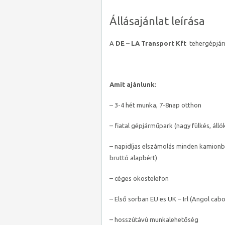
Állásajánlat leírása
A
DE – LA Transport Kft
tehergépjárm
Amit ajánlunk:
– 3-4 hét munka, 7-8nap otthon
– fiatal gépjárműpark (nagy fülkés, álló
– napidíjas elszámolás minden kamionba
bruttó alapbért)
– céges okostelefon
– Első sorban EU es UK – Irl (Angol cab
– hosszútávú munkalehetőség