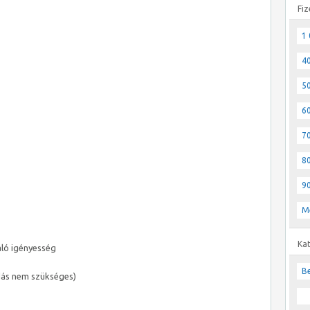
Fiz
1 
40
50
60
70
80
90
M
Ka
aló igényesség
Be
dás nem szükséges)