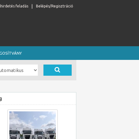
shirdetés feladás
Belépés/Regisztráció
OGOSÍTVÁNY
g