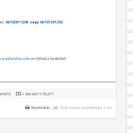
et:
06702811208
vagy
06707291292
y a
soforallas.com
-on láttad a hirdetést!
ONTATÓ
1 000 000 FT FELETT
Nyomtatás
7856 összes megtekintés, 3 ma