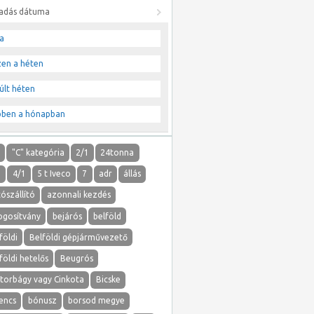
ladás dátuma
a
zen a héten
últ héten
bben a hónapban
"
"C" kategória
2/1
24tonna
1
4/1
5 t Iveco
7
adr
állás
ószállító
azonnali kezdés
ogosítvány
bejárós
belföld
földi
Belföldi gépjárművezető
földi hetelős
Beugrós
atorbágy vagy Cinkota
Bicske
lencs
bónusz
borsod megye