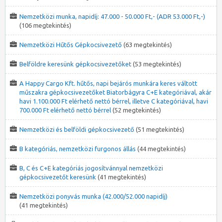
Nemzetközi munka, napidíj: 47.000 - 50.000 Ft,- (ADR 53.000 Ft,-)
(106 megtekintés)
Nemzetközi Hűtős Gépkocsivezető
(63 megtekintés)
Belföldre keresünk gépkocsivezetőket
(53 megtekintés)
A Happy Cargo Kft. hűtős, napi bejárós munkára keres váltott
műszakra gépkocsivezetőket Biatorbágyra C+E kategóriával, akár
havi 1.100.000 Ft elérhető nettó bérrel, illetve C kategóriával, havi
700.000 Ft elérhető nettó bérrel
(52 megtekintés)
Nemzetközi és belföldi gépkocsivezető
(51 megtekintés)
B kategóriás, nemzetközi furgonos állás
(44 megtekintés)
B, C és C+E kategóriás jogosítvánnyal nemzetközi
gépkocsivezetőt keresünk
(41 megtekintés)
Nemzetközi ponyvás munka (42.000/52.000 napidíj)
(41 megtekintés)