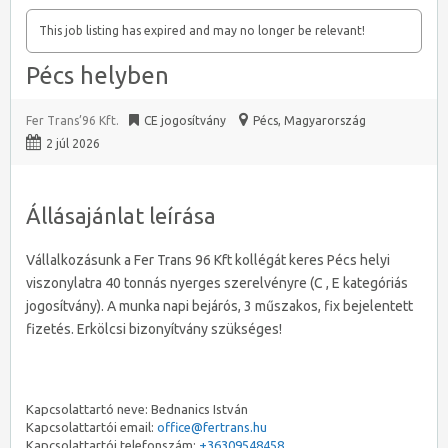
This job listing has expired and may no longer be relevant!
Pécs helyben
Fer Trans’96 Kft.
CE jogosítvány
Pécs
,
Magyarország
2 júl 2026
Állásajánlat leírása
Vállalkozásunk a Fer Trans 96 Kft kollégát keres Pécs helyi
viszonylatra 40 tonnás nyerges szerelvényre (C , E kategóriás
jogosítvány). A munka napi bejárós, 3 műszakos, fix bejelentett
fizetés. Erkölcsi bizonyítvány szükséges!
Kapcsolattartó neve: Bednanics István
Kapcsolattartói email:
office@fertrans.hu
Kapcsolattartói telefonszám:
+36309548458