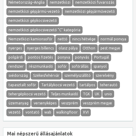
Németország–Anglia
nemzetközi
nemzetközi fuvarozás
nemzetközi gépjármü-vezetö
nemzetközi gépjárművezető
nemzetközi gépkocsivezető
nemzetközi gépkocsivezető "C" kategória
Nemzetközi kamionsofőr
nettó
nincs hétvége
normál ponvya
nyerges
nyerges billencs
olasz pálya
Otthon
pest megye
polgárdi
pontos fizetés
ponyva
ponyvás
Portugál
rendszer
részmunkaidő
sofőr
sofőrállás
spanyol
svédország
Székesfehérvár
személyszállító
szerelvény
tapasztalt sofőr
Tartálykocsi vezető
tartályos
teherautó
tehergépkocsi vezető
Teljes munkaidő
TGK
UK
unio
üzemanyag
versenyképes
veszprém
veszprém megye
vezető
vontató
wab
walkingfloor
XVI
Mai népszerű állásajánlatok