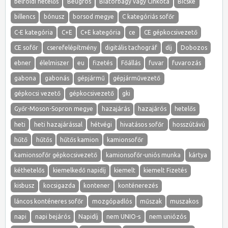
belföldi hetelős
Beugrós
Biatorbágy vagy Cinkota
Bicske
billencs
bónusz
borsod megye
C kategóriás sofőr
C-E kategória
C+E
C+E kategória
ce
CE gépkocsivezető
CE sofőr
cserefelépítmény
digitális tachográf
díj
Dobozos
ebner
élelmiszer
eu
fizetés
Főállás
fuvar
fuvarozás
gabona
gabonás
gépjármű
gépjárművezető
gépkocsi vezető
gépkocsivezető
gki
Győr-Moson-Sopron megye
hazajárás
hazajárós
hetelős
heti
heti hazajárással
hétvégi
hivatásos sofőr
hosszútávú
hűtő
hűtős
hűtős kamion
kamionsofőr
kamionsofőr gépkocsivezető
kamionsofőr-uniós munka
kártya
kéthetelős
kiemelkedő napidíj
kiemelt
kiemelt Fizetés
kisbusz
kocsigazda
kontener
konténerezés
láncos konténeres sofőr
mozgópadlós
műszak
muszakos
napi
napi bejárós
Napidíj
nem UNIO-s
nem uniózós