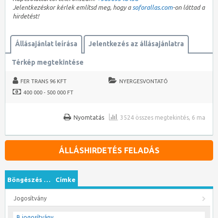
Jelentkezéskor kérlek említsd meg, hogy a
soforallas.com
-on láttad a
hirdetést!
Állásajánlat leírása
Jelentkezés az állásajánlatra
Térkép megtekintése
FER TRANS 96 KFT
NYERGESVONTATÓ
400 000 - 500 000 FT
Nyomtatás
3524 összes megtekintés, 6 ma
ÁLLÁSHIRDETÉS FELADÁS
Böngészés …
Címke
Jogosítvány
B jogosítvány