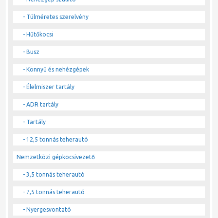
- Túlméretes szerelvény
- Hűtőkocsi
- Busz
- Könnyű és nehézgépek
- Élelmiszer tartály
- ADR tartály
- Tartály
- 12,5 tonnás teherautó
Nemzetközi gépkocsivezető
- 3,5 tonnás teherautó
- 7,5 tonnás teherautó
- Nyergesvontató