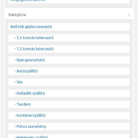
Kategória
Belföldi gépkocsivezető
- 3,5 tonnás teherautó
- 7,5 tonnás teherautó
- Nyergesvontató
- Autószállító
- Silo
- Hulladék szállító
- Tandem
- Konténerszállító
- Pótos szerelvény
- Nehézgép szállító