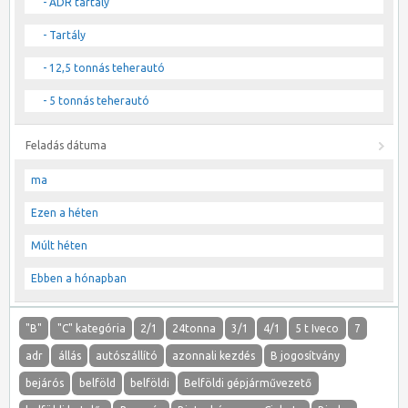
- ADR tartály
- Tartály
- 12,5 tonnás teherautó
- 5 tonnás teherautó
Feladás dátuma
ma
Ezen a héten
Múlt héten
Ebben a hónapban
"B"
"C" kategória
2/1
24tonna
3/1
4/1
5 t Iveco
7
adr
állás
autószállító
azonnali kezdés
B jogosítvány
bejárós
belföld
belföldi
Belföldi gépjárművezető