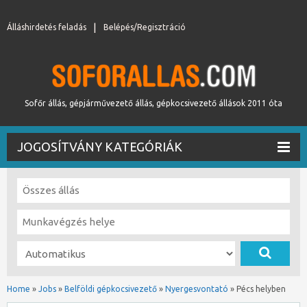
Álláshirdetés feladás
Belépés/Regisztráció
Sofőr állás, gépjárművezető állás, gépkocsivezető állások 2011 óta
JOGOSÍTVÁNY KATEGÓRIÁK
Home
»
Jobs
»
Belföldi gépkocsivezető
»
Nyergesvontató
»
Pécs helyben