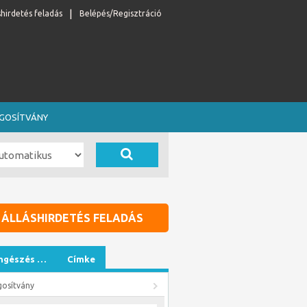
shirdetés feladás
Belépés/Regisztráció
OGOSÍTVÁNY
ÁLLÁSHIRDETÉS FELADÁS
ngészés …
Címke
gosítvány