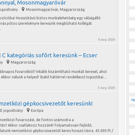
vánnyal, Mosonmagyaróvár
jogosítvány
Mosonmagyaróvár
,
Magyarország
pozícióba! Hosszútávú biztos munkalehetőség egy válságálló
nnás pótos szerelvényre keresünk megbízható kollégát
…
6 aug 2026
 C kategóriás sofőrt keresünk – Ecser
ny
Magyarország
öbbnapos fuvarokból? Inkább kiszámítható munkát keresel, ahol
kkor nálunk a helyed! Stabil háttérrel rendelkező logisztikai…
5 aug 2026
N
mzetközi gépkocsivezetőt keresünk!
E jogosítvány
Európa
mzetközi fuvarozást, de fontos számodra a
etés? Akkor csatlakozz hozzánk! Folyamatosan fejlődő,
alatunk nemzetközi gépkocsivezetőt keres hosszú távra. 45.000 Ft /