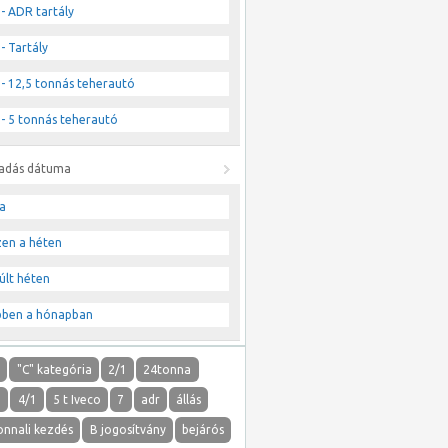
- ADR tartály
- Tartály
- 12,5 tonnás teherautó
- 5 tonnás teherautó
ladás dátuma
a
zen a héten
últ héten
bben a hónapban
"
"C" kategória
2/1
24tonna
1
4/1
5 t Iveco
7
adr
állás
onnali kezdés
B jogosítvány
bejárós