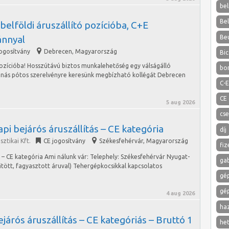
bel
Be
belföldi áruszállító pozícióba, C+E
Be
ánnyal
jogosítvány
Debrecen
,
Magyarország
Bic
pozícióba! Hosszútávú biztos munkalehetőség egy válságálló
bo
nnás pótos szerelvényre keresünk megbízható kollégát Debrecen
C-E
CE
5 aug 2026
cs
pi bejárós áruszállítás – CE kategória
díj
ztikai Kft.
CE jogosítvány
Székesfehérvár
,
Magyarország
fiz
s – CE kategória Ami nálunk vár: Telephely: Székesfehérvár Nyugat-
ga
űtött, fagyasztott áruval) Tehergépkocsikkal kapcsolatos
gé
gé
4 aug 2026
ha
járós áruszállítás – CE kategóriás – Bruttó 1
het