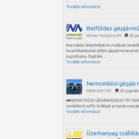
…
További információ
Belföldes gépjármű
Winner Hungária Kft
CE jo
Maroslelei telephellyel és irodával rende
fuvarfeladatokat ellátó gépjárművezetőt h
jogosítvány, Digitális…
További információ
Nemzetközi gépjár
VAPA-2005 Kft.
CE jogosít
🚛NEMZETKÖZI GÉPJÁRMŰVEZETŐT KERESÜN
rendelkező sofőr kollégát ponyvás nyerge
További információ
Üzemanyag szállítá