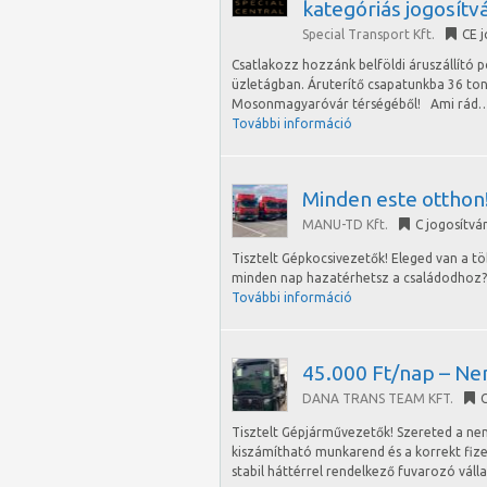
kategóriás jogosít
Special Transport Kft.
CE 
Csatlakozz hozzánk belföldi áruszállító 
üzletágban. Áruterítő csapatunkba 36 to
Mosonmagyaróvár térségéből! Ami rád
További információ
Minden este otthon!
MANU-TD Kft.
C jogosítvá
Tisztelt Gépkocsivezetők! Eleged van a t
minden nap hazatérhetsz a családodhoz? A
További információ
45.000 Ft/nap – Ne
DANA TRANS TEAM KFT.
C
Tisztelt Gépjárművezetők! Szereted a ne
kiszámítható munkarend és a korrekt fiz
stabil háttérrel rendelkező fuvarozó váll