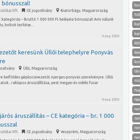
 bónusszal!
hiv
ztikai Kft.
CE jogosítvány
Biatorbágy
,
Magyarország
hű
E kategóriás – Bruttó 1 000 000 Ft belépési bónusszal! Ami nálunk
ka
és, boltok terítése…
ka
4 aug 2026
két
ezetőt keresünk Üllői telephelyre Ponyvás
kie
re
ko
gosítvány
Üllő
,
Magyarország
lán
yre belföldes gépkocsivezetőt nyerges-ponyvás szerelvényre. Üllői
mű
atok , raklapos áruszállítása, pest megyei és vidéki fuvar
Nap
Né
4 aug 2026
ne
rós áruszállítás – CE kategória – br. 1 000
ne
nusszal
ne
ztikai Kft.
CE jogosítvány
Veszprém
,
Magyarország
ne