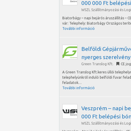
000 000 Ft belépési
WSZL Szállítmányozási és Logis
Biatorbágy – napi bejárós áruszállítás – C
vár: Telephely: Biatorbágy Országos terít
További információ
Belföldi Gépjárműv
nyerges szerelvény
Green Translog Kft.
CE jo
A Green Translog Kft.keres üllői telephel
telephelyünkről induló belföldi fuvar felad
feladatok…
További információ
Veszprém – napi bejá
000 Ft belépési bó
WSZL Szállítmányozási és Logis