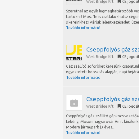
West Bridge Kft.
CE jogosí
Szeretnél az egyik legmeghatározóbb ve
tartozni? Most Te is csatlakozhatsz cégü
sikereinkhez! Várjuk jelentkezésedet, ü
További információ
Cseppfolyós gáz szá
West Bridge Kft.
CE jogosí
Gáz szállító sofőröket keresünk csapatun
egyeztetett beosztás alapján, napi bejár
További információ
Cseppfolyós gáz sz
West Bridge Kft.
CE jogosí
Cseppfolyós gáz szállító gépkocsivezetők
Lébény, Mosonmagyaróvár Amit kínálunk:
Modern járműpark (3 éves…
További információ