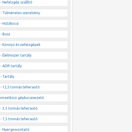
- Nehézgép szállító
- Túlméretes szerelvény
- Hűtőkocsi
- Busz
- Könnyű és nehézgépek
- Élelmiszer tartály
- ADR tartály
- Tartály
- 12,5 tonnás teherautó
emzetközi gépkocsivezető
- 3,5 tonnás teherautó
- 7,5 tonnás teherautó
- Nyergesvontató