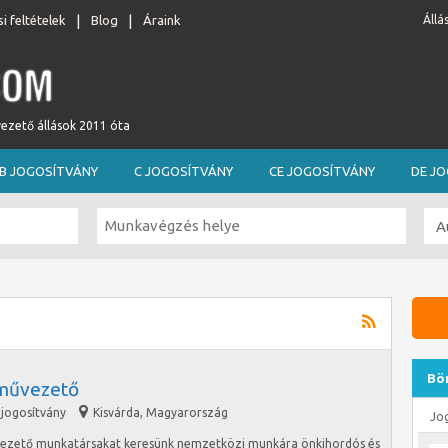
i feltételek
Blog
Áraink
Állá
vezető állások 2011 óta
B JOGOSÍTVÁNY
C JOGOSÍTVÁNY
CE JOGOSÍTVÁNY
DE J
Bö
művezető
 jogosítvány
Kisvárda
,
Magyarország
Jo
vezető munkatársakat keresünk nemzetközi munkára önkihordós és