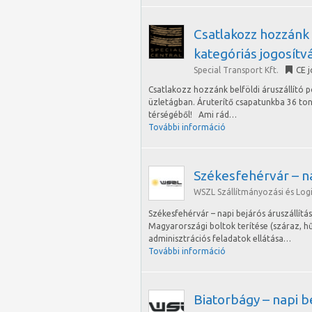
Csatlakozz hozzánk 
kategóriás jogosítv
Special Transport Kft.
CE 
Csatlakozz hozzánk belföldi áruszállító 
üzletágban. Áruterítő csapatunkba 36 to
térségéből! Ami rád…
További információ
Székesfehérvár – na
WSZL Szállítmányozási és Logis
Székesfehérvár – napi bejárós áruszállítá
Magyarországi boltok terítése (száraz, h
adminisztrációs feladatok ellátása…
További információ
Biatorbágy – napi be