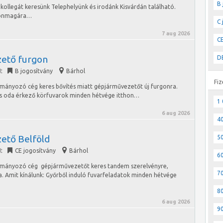
B 
 kollegát keresünk Telephelyünk és irodánk Kisvárdán található.
, önmagára…
C 
7 aug 2026
CE
ető furgon
DE
t
B jogosítvány
Bárhol
Fiz
tmányozó cég keres bővítés miatt gépjárművezetőt új furgonra.
 és oda érkező körfuvarok minden hétvége itthon…
1 
6 aug 2026
40
ető Belföld
50
t
CE jogosítvány
Bárhol
60
lítmányozó cég gépjárművezetőt keres tandem szerelvényre,
70
a. Amit kínálunk: Győrből induló fuvarfeladatok minden hétvége
80
6 aug 2026
90