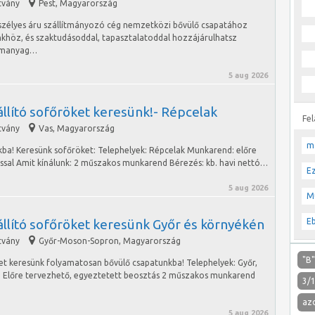
tvány
Pest
,
Magyarország
szélyes áru szállítmányozó cég nemzetközi bővülő csapatához
nkhöz, és szaktudásoddal, tapasztalatoddal hozzájárulhatsz
zemanyag…
5 aug 2026
llító sofőröket keresünk!- Répcelak
Fe
tvány
Vas
,
Magyarország
m
kba! Keresünk sofőröket: Telephelyek: Répcelak Munkarend: előre
ással Amit kínálunk: 2 műszakos munkarend Bérezés: kb. havi nettó…
E
5 aug 2026
M
állító sofőröket keresünk Győr és környékén
E
tvány
Győr-Moson-Sopron
,
Magyarország
"B
et keresünk folyamatosan bővülő csapatunkba! Telephelyek: Győr,
 Előre tervezhető, egyeztetett beosztás 2 műszakos munkarend
3/
az
5 aug 2026