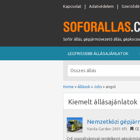
Kapcsolat
Adatvédelem
Szerződés
Sofőr állás, gépjárművezető állás, gépkocsi
LEGFRISSEBB ÁLLÁSAJÁNLATOK
Home
»
Állások
»
Jobs
»
angol
Kiemelt állásajánlatok
Nemzetközi gépjár
Varda Garden 2001 Kft
CE
C+E jogosítvánnyal rendelkező gépjármű