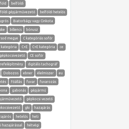
föld
belföldi
lföldi gépjárművezető
belföldi hetelős
ugrós
Biatorbágy vagy Cinkota
ske
billencs
bónusz
rsod megye
C kategóriás sofőr
 kategória
C+E
C+E kategória
ce
 gépkocsivezető
CE sofőr
erefelépítmény
digitális tachográf
Dobozos
ebner
élelmiszer
eu
etés
Főállás
fuvar
fuvarozás
bona
gabonás
gépjármű
pjárművezető
gépkocsi vezető
pkocsivezető
gki
hazajárás
zajárós
hetelős
heti
i hazajárással
hétvégi