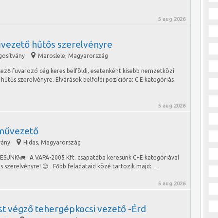
5 aug 2026
vezető hűtős szerelvényre
gosítvány
Maroslele
,
Magyarország
lkező fuvarozó cég keres belföldi, esetenként kisebb nemzetközi
űtős szerelvényre. Elvárások belföldi pozícióra: C E kategóriás
5 aug 2026
művezető
vány
Hidas
,
Magyarország
K!🚛 A VAPA-2005 Kft. csapatába keresünk C+E kategóriával
s szerelvényre! 😊 Főbb feladataid közé tartozik majd: …
5 aug 2026
st végző tehergépkocsi vezető -Érd