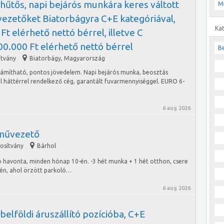
hűtős, napi bejárós munkára keres váltott
M
ezetőket Biatorbágyra C+E kategóriával,
Ka
Ft elérhető nettó bérrel, illetve C
700.000 Ft elérhető nettó bérrel
Be
ítvány
Biatorbágy
,
Magyarország
iszámítható, pontos jövedelem. Napi bejárós munka, beosztás
il háttérrel rendelkező cég, garantált fuvarmennyiséggel. EURO 6-
6 aug 2026
művezető
gosítvány
Bárhol
 havonta, minden hónap 10-én. -3 hét munka + 1 hét otthon, csere
én, ahol örzött parkoló…
6 aug 2026
belföldi áruszállító pozícióba, C+E