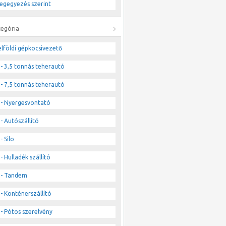
egegyezés szerint
tegória
lföldi gépkocsivezető
- 3,5 tonnás teherautó
- 7,5 tonnás teherautó
- Nyergesvontató
- Autószállító
- Silo
- Hulladék szállító
- Tandem
- Konténerszállító
- Pótos szerelvény