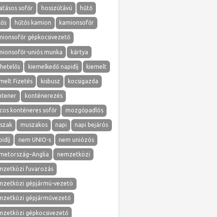
atásos sofőr
hosszútávú
hűtő
tős
hűtős kamion
kamionsofőr
mionsofőr gépkocsivezető
mionsofőr-uniós munka
kártya
hetelős
kiemelkedő napidíj
kiemelt
melt Fizetés
kisbusz
kocsigazda
ntener
konténerezés
cos konténeres sofőr
mozgópadlós
szak
muszakos
napi
napi bejárós
idíj
nem UNIO-s
nem uniózós
metország–Anglia
nemzetközi
mzetközi fuvarozás
mzetközi gépjármü-vezetö
mzetközi gépjárművezető
mzetközi gépkocsivezető