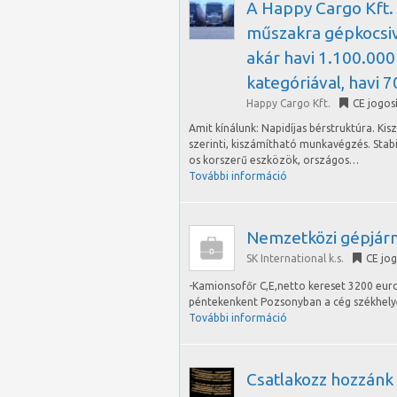
A Happy Cargo Kft. 
műszakra gépkocsiv
akár havi 1.100.000 
kategóriával, havi 
Happy Cargo Kft.
CE jogos
Amit kínálunk: Napidíjas bérstruktúra. K
szerinti, kiszámítható munkavégzés. Stab
os korszerű eszközök, országos…
További információ
Nemzetközi gépjár
SK International k.s.
CE jo
-Kamionsofőr C,E,netto kereset 3200 euro
péntekenkent Pozsonyban a cég székhely
További információ
Csatlakozz hozzánk 