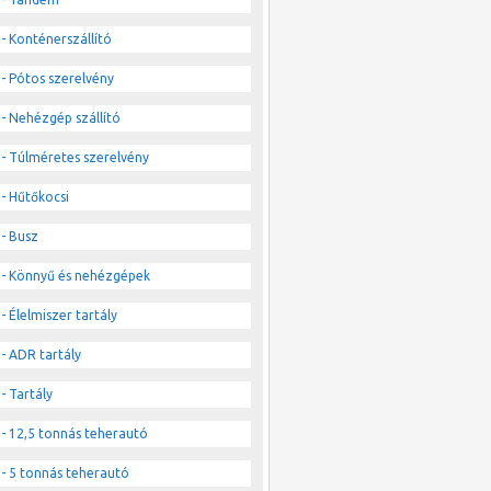
- Konténerszállító
- Pótos szerelvény
- Nehézgép szállító
- Túlméretes szerelvény
- Hűtőkocsi
- Busz
- Könnyű és nehézgépek
- Élelmiszer tartály
- ADR tartály
- Tartály
- 12,5 tonnás teherautó
- 5 tonnás teherautó