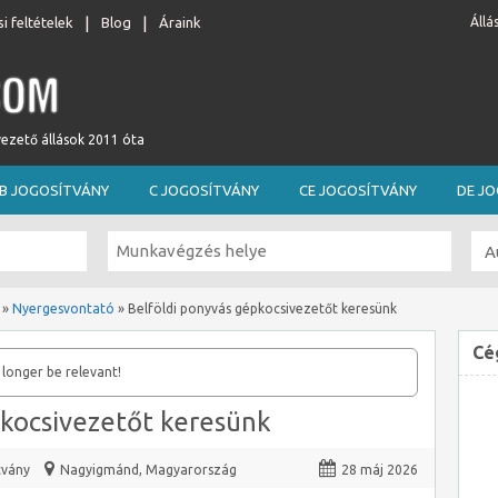
i feltételek
Blog
Áraink
Állá
vezető állások 2011 óta
B JOGOSÍTVÁNY
C JOGOSÍTVÁNY
CE JOGOSÍTVÁNY
DE J
»
Nyergesvontató
»
Belföldi ponyvás gépkocsivezetőt keresünk
Cé
 longer be relevant!
pkocsivezetőt keresünk
tvány
Nagyigmánd
,
Magyarország
28 máj 2026