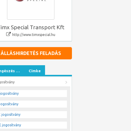
imx Special Transport Kft
http://www.timxspecial.hu
ÁLLÁSHIRDETÉS FELADÁS
ngészés …
Címke
gosítvány
jogosítvány
jogosítvány
 jogosítvány
 jogosítvány