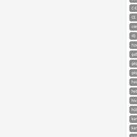
C-E
CE
cs
díj
fiz
ga
gé
gé
ha
het
hiv
hű
ka
ka