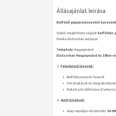
Állásajánlat leírása
Belföldi gépjárművezetőt keresünk 
Stabil, megbízható cégünk
belföldes 
Munka elsősorban autóipar.
Telephely:
Nagyigmánd
Elsősorban Nagyigmánd és 30km-es
🔹
Feladataid lesznek:
Belföldi ponyvás fuvarok
Pót lerakások és megrakodások
Rakott pót előhúzása (Csehorsz
🔹
Amit kínálunk:
Alap napidíjas elszámolás:
38
.
00