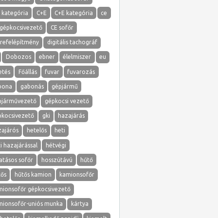
 kategória
C+E
C+E kategória
ce
 gépkocsivezető
CE sofőr
erefelépítmény
digitális tachográf
Dobozos
ebner
élelmiszer
eu
etés
Főállás
fuvar
fuvarozás
bona
gabonás
gépjármű
pjárművezető
gépkocsi vezető
pkocsivezető
gki
hazajárás
zajárós
hetelős
heti
i hazajárással
hétvégi
atásos sofőr
hosszútávú
hűtő
tős
hűtős kamion
kamionsofőr
mionsofőr gépkocsivezető
mionsofőr-uniós munka
kártya