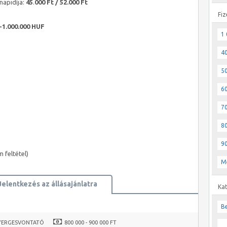
napidíja:
45
.
000 Ft / 52.000 Ft
Fiz
-1.000.000 HUF
1 
40
50
60
70
80
90
 feltétel)
M
Jelentkezés az állásajánlatra
Ka
Be
YERGESVONTATÓ
800 000 - 900 000 FT