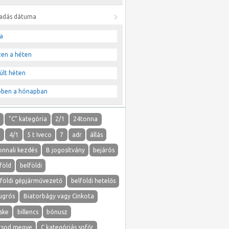
ladás dátuma
a
zen a héten
últ héten
bben a hónapban
"
"C" kategória
2/1
24tonna
1
4/1
5 t Iveco
7
adr
állás
onnali kezdés
B jogosítvány
bejárós
föld
belföldi
lföldi gépjárművezető
belföldi hetelős
ugrós
Biatorbágy vagy Cinkota
ske
billencs
bónusz
rsod megye
C kategóriás sofőr