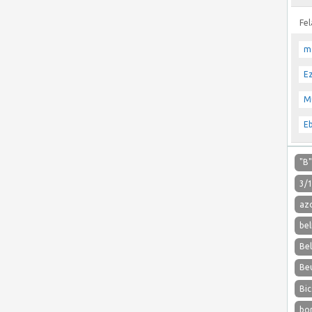
Fe
m
E
M
E
"B
3/
az
bel
Be
Be
Bic
bo