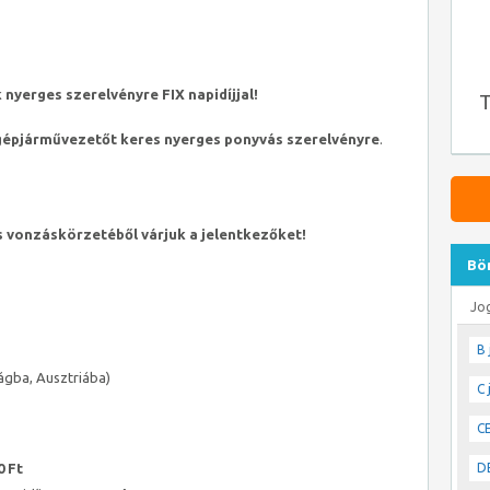
nyerges szerelvényre FIX napidíjjal!
T
gépjárművezetőt keres nyerges ponyvás szerelvényre
.
 vonzáskörzetéből várjuk a jelentkezőket!
Bö
Jo
B 
ágba, Ausztriába)
C 
CE
DE
0 Ft