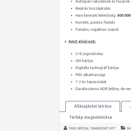
Autóipari rakodások és fuvarok 
Bejárás hozzájárulás
Havi kereseti lehetőség:
800
.
000
Korrekt, pontos fizetés
Fiatalos, rugalmas csapat
🔹
Amit elvárunk:
C+E jogosítvány
GKI kártya
Digitális tachográf kártya
PÁV alkalmassági
1-2 év tapasztalat
Darabszámos ADR (előny, de nem
Állásajánlat leírása
Térkép megtekintése
TIMX SPECIAL TRANSPORT KFT
N