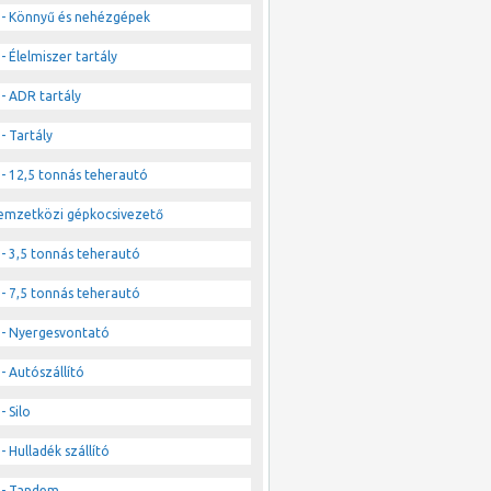
- Könnyű és nehézgépek
- Élelmiszer tartály
- ADR tartály
- Tartály
- 12,5 tonnás teherautó
emzetközi gépkocsivezető
- 3,5 tonnás teherautó
- 7,5 tonnás teherautó
- Nyergesvontató
- Autószállító
- Silo
- Hulladék szállító
- Tandem