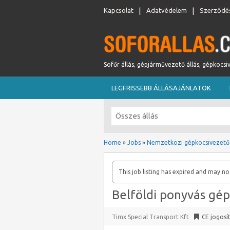
Kapcsolat
Adatvédelem
Szerződés
Sofőr állás, gépjárművezető állás, gépkocsi
LEGFRISSEBB ÁLLÁSAJÁNLATOK
Home
»
Jobs
»
Nemzetközi gépkocsivezető
This job listing has expired and may no
Belföldi ponyvás gé
Timx Special Transport Kft
CE jogosí