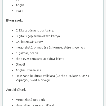
Anglia
Svájc
Elvárások:
C, E kategóriás jogosítvány,
Digitális gépjárművezető kártya,
GKI igazolvány, PÁV.
megbízható, önmagára és környezetére is igényes
rugalmas, precíz
több éves tapasztalat előnyt jelent
útlevél
Angliai út vállalása.
Hosszabb hajóutak vállalása (Görög<->Olasz, Olasz<-
>Spanyol, Svéd, Norvég)
Amit kínálunk:
Megbízható géppark
Nemzetközi szerviz hálózat