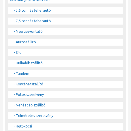
- 3,5 tonnás teherautó
- 7,5 tonnás teherautó
- Nyergesvontató
- Autószállító
- Silo
- Hulladék szállító
- Tandem
- Konténerszállító
- Pótos szerelvény
- Nehézgép szállító
- Túlméretes szerelvény
- Hűtőkocsi