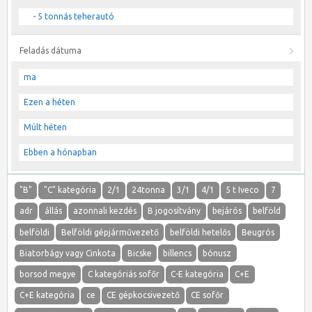
- 5 tonnás teherautó
Feladás dátuma
ma
Ezen a héten
Múlt héten
Ebben a hónapban
"B"
"C" kategória
2/1
24tonna
3/1
4/1
5 t Iveco
7
adr
állás
azonnali kezdés
B jogosítvány
bejárós
belföld
belföldi
Belföldi gépjárművezető
belföldi hetelős
Beugrós
Biatorbágy vagy Cinkota
Bicske
billencs
bónusz
borsod megye
C kategóriás sofőr
C-E kategória
C+E
C+E kategória
ce
CE gépkocsivezető
CE sofőr