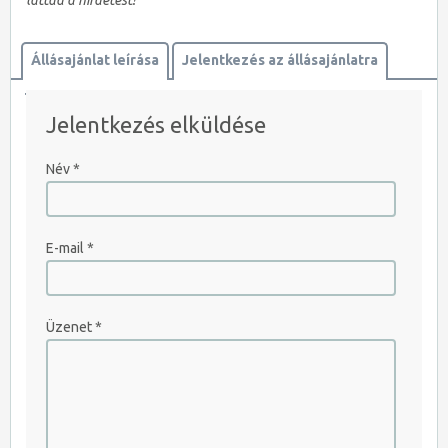
láttad a hirdetést!
Állásajánlat leírása
Jelentkezés az állásajánlatra
Térkép megtekintése
Jelentkezés elküldése
JELENTKEZEM AZONNAL
Név
*
E-mail
*
Üzenet
*