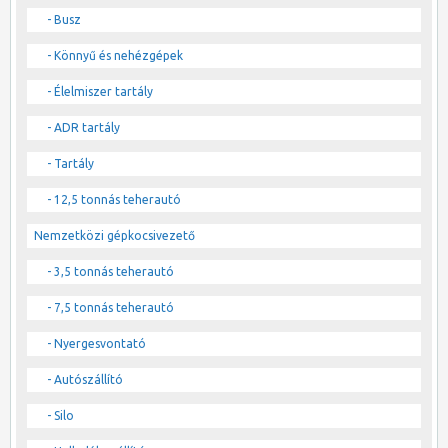
- Busz
- Könnyű és nehézgépek
- Élelmiszer tartály
- ADR tartály
- Tartály
- 12,5 tonnás teherautó
Nemzetközi gépkocsivezető
- 3,5 tonnás teherautó
- 7,5 tonnás teherautó
- Nyergesvontató
- Autószállító
- Silo