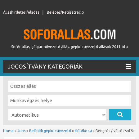
Álláshirdetés feladás
Belépés/Regisztráció
Sofőr állás, gépjárművezető állás, gépkocsivezető állások 2011 óta
JOGOSÍTVÁNY KATEGÓRIÁK
Home
»
Jobs
»
Belföldi gépkocsivezető
»
Hűtőkocsi
»
Beugrós / váltós sofőr