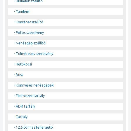
- Hulladék szállító
- Tandem
- Konténerszállító
- Pótos szerelvény
- Nehézgép szállító
- Túlméretes szerelvény
- Hűtőkocsi
- Busz
- Könnyű és nehézgépek
- Élelmiszer tartály
- ADR tartály
- Tartály
- 12,5 tonnás teherautó