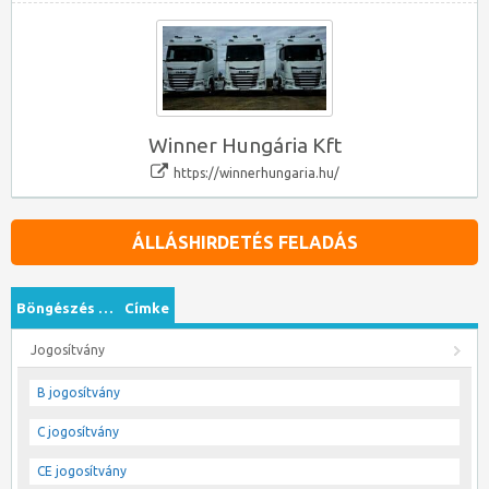
Winner Hungária Kft
https://winnerhungaria.hu/
ÁLLÁSHIRDETÉS FELADÁS
Böngészés …
Címke
Jogosítvány
B jogosítvány
C jogosítvány
CE jogosítvány