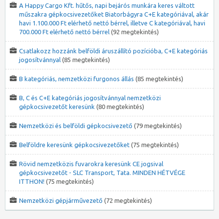
A Happy Cargo Kft. hűtős, napi bejárós munkára keres váltott
műszakra gépkocsivezetőket Biatorbágyra C+E kategóriával, akár
havi 1.100.000 Ft elérhető nettó bérrel, illetve C kategóriával, havi
700.000 Ft elérhető nettó bérrel
(92 megtekintés)
Csatlakozz hozzánk belföldi áruszállító pozícióba, C+E kategóriás
jogosítvánnyal
(85 megtekintés)
B kategóriás, nemzetközi furgonos állás
(85 megtekintés)
B, C és C+E kategóriás jogosítvánnyal nemzetközi
gépkocsivezetőt keresünk
(80 megtekintés)
Nemzetközi és belföldi gépkocsivezető
(79 megtekintés)
Belföldre keresünk gépkocsivezetőket
(75 megtekintés)
Rövid nemzetközis fuvarokra keresünk CE jogsival
gépkocsivezetőt - SLC Transport, Tata. MINDEN HÉTVÉGE
ITTHON!
(75 megtekintés)
Nemzetközi gépjárművezető
(72 megtekintés)