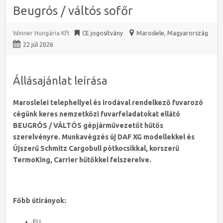
Beugrós / váltós sofőr
Winner Hungária Kft
CE jogosítvány
Maroslele
,
Magyarország
22 júl 2026
Állásajánlat leírása
Maroslelei
telephellyel és irodával rendelkező fuvarozó
cégünk keres nemzetközi fuvarfeladatokat ellátó
BEUGRÓS / VÁLTÓS gépjárművezetőt hűtős
szerelvényre. Munkavégzés új DAF XG modellekkel és
Újszerű Schmitz Cargobull pótkocsikkal, korszerű
TermoKing, Carrier hűtőkkel felszerelve.
Főbb útirányok:
EU