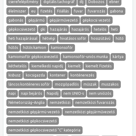
cserefelépítmény
digitális tachográf
díj
Dobozos
ebner
élelmiszer
eu
fizetés
Főállás
fuvar
fuvarozás
gabona
gabonás
gépjármű
gépjárművezető
gépkocsi vezető
gépkocsivezető
gki
hazajárás
hazajárós
hetelős
heti
heti hazajárással
hétvégi
hivatásos sofőr
hosszútávú
hűtő
hűtős
hűtős kamion
kamionsofőr
kamionsofőr gépkocsivezető
kamionsofőr-uniós munka
kártya
kéthetelős
kiemelkedő napidíj
kiemelt
kiemelt Fizetés
kisbusz
kocsigazda
kontener
konténerezés
láncos konténeres sofőr
mozgópadlós
műszak
muszakos
napi
napi bejárós
Napidíj
nem UNIO-s
nem uniózós
Németország–Anglia
nemzetközi
nemzetközi fuvarozás
nemzetközi gépjármü-vezetö
nemzetközi gépjárművezető
nemzetközi gépkocsivezető
nemzetközi gépkocsivezető "C" kategória