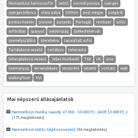
Nemzetközi kamionsofőr
nettó
normál ponvya
nyerges
nyerges billencs
olasz pálya
Otthon
pest megye
polgárdi
pontos fizetés
ponyva
ponyvás
Portugál
rendszer
sofőr
sofőrállás
spanyol
svédország
Székesfehérvár
személyszállító
szerelvény
tapasztalt sofőr
Tartálykocsi vezető
tartályos
teherautó
tehergépkocsi vezető
Teljes munkaidő
TGK
UK
unio
üzemanyag
versenyképes
veszprém
vezető
vontató
wab
walkingfloor
XVI
Mai népszerű állásajánlatok
Nemzetközi munka, napidíj: 47.000 - 50.000 Ft,- (ADR 53.000 Ft,-)
(175 megtekintés)
Nemzetközi Hűtős Gépkocsivezető
(94 megtekintés)