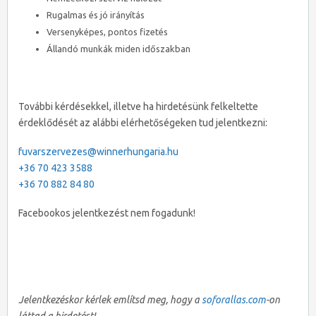
Rugalmas és jó irányítás
Versenyképes, pontos fizetés
Állandó munkák miden időszakban
További kérdésekkel, illetve ha hirdetésünk felkeltette
érdeklődését az alábbi elérhetőségeken tud jelentkezni:
fuvarszervezes@winnerhungaria.hu
+36 70 423 3588
+36 70 882 84 80
Facebookos jelentkezést nem fogadunk!
Jelentkezéskor kérlek említsd meg, hogy a
soforallas.com
-on