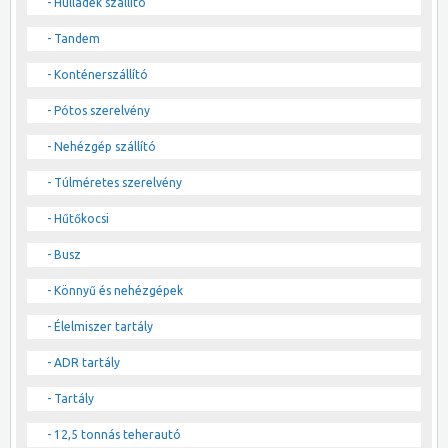
- Hulladék szállító
- Tandem
- Konténerszállító
- Pótos szerelvény
- Nehézgép szállító
- Túlméretes szerelvény
- Hűtőkocsi
- Busz
- Könnyű és nehézgépek
- Élelmiszer tartály
- ADR tartály
- Tartály
- 12,5 tonnás teherautó