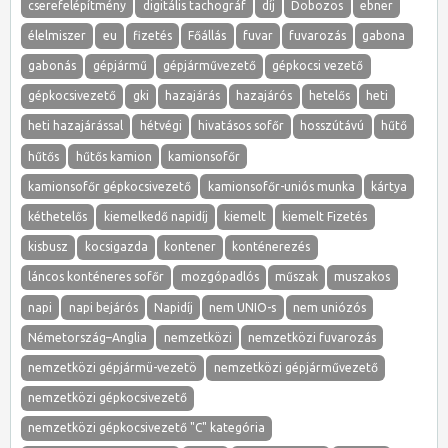
cserefelépítmény
digitális tachográf
díj
Dobozos
ebner
élelmiszer
eu
fizetés
Főállás
fuvar
fuvarozás
gabona
gabonás
gépjármű
gépjárművezető
gépkocsi vezető
gépkocsivezető
gki
hazajárás
hazajárós
hetelős
heti
heti hazajárással
hétvégi
hivatásos sofőr
hosszútávú
hűtő
hűtős
hűtős kamion
kamionsofőr
kamionsofőr gépkocsivezető
kamionsofőr-uniós munka
kártya
kéthetelős
kiemelkedő napidíj
kiemelt
kiemelt Fizetés
kisbusz
kocsigazda
kontener
konténerezés
láncos konténeres sofőr
mozgópadlós
műszak
muszakos
napi
napi bejárós
Napidíj
nem UNIO-s
nem uniózós
Németország–Anglia
nemzetközi
nemzetközi fuvarozás
nemzetközi gépjármü-vezetö
nemzetközi gépjárművezető
nemzetközi gépkocsivezető
nemzetközi gépkocsivezető "C" kategória