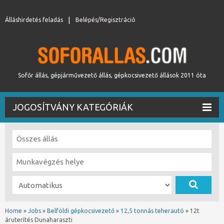
Álláshirdetés feladás
Belépés/Regisztráció
Sofőr állás, gépjárművezető állás, gépkocsivezető állások 2011 óta
JOGOSÍTVÁNY KATEGÓRIÁK
Home
»
Jobs
»
Belföldi gépkocsivezető
»
12,5 tonnás teherautó
»
12t
áruterítés Dunaharaszti