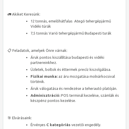
🚛 Akiket Keresünk:
12 tonnás, emelőhátfalas Ategó tehergépjármű
Vidéki túrák
7,5 tonnás Varió tehergépjármű Budapesti turák
📋 Feladatok, amelyek Önre várnak:
Áruk pontos kiszállítása budapesti és vidéki
partnereinkhez.
Üzletek, boltok és éttermek precíz kiszolgálása.
Fizikai munka:
az áru mozgatása molnárkocsival
történik.
Áruk válogatása és rendezése a teherautó platóján.
Adminisztráció:
POS terminál kezelése, számlák és
készpénz pontos kezelése.
🎯 Elvárásaink:
Érvényes
C kategóriás
vezetői engedély.