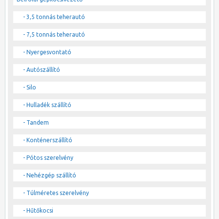
- 3,5 tonnás teherautó
- 7,5 tonnás teherautó
- Nyergesvontató
- Autószállító
- Silo
- Hulladék szállító
- Tandem
- Konténerszállító
- Pótos szerelvény
- Nehézgép szállító
- Túlméretes szerelvény
- Hűtőkocsi