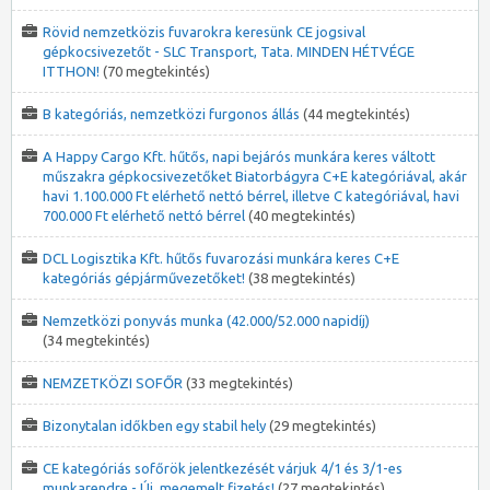
Rövid nemzetközis fuvarokra keresünk CE jogsival
gépkocsivezetőt - SLC Transport, Tata. MINDEN HÉTVÉGE
ITTHON!
(70 megtekintés)
B kategóriás, nemzetközi furgonos állás
(44 megtekintés)
A Happy Cargo Kft. hűtős, napi bejárós munkára keres váltott
műszakra gépkocsivezetőket Biatorbágyra C+E kategóriával, akár
havi 1.100.000 Ft elérhető nettó bérrel, illetve C kategóriával, havi
700.000 Ft elérhető nettó bérrel
(40 megtekintés)
DCL Logisztika Kft. hűtős fuvarozási munkára keres C+E
kategóriás gépjárművezetőket!
(38 megtekintés)
Nemzetközi ponyvás munka (42.000/52.000 napidíj)
(34 megtekintés)
NEMZETKÖZI SOFŐR
(33 megtekintés)
Bizonytalan időkben egy stabil hely
(29 megtekintés)
CE kategóriás sofőrök jelentkezését várjuk 4/1 és 3/1-es
munkarendre - Új, megemelt fizetés!
(27 megtekintés)