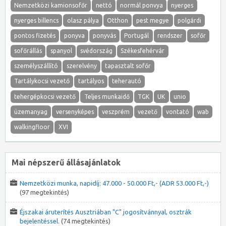
Nemzetközi kamionsofőr
nettó
normál ponvya
nyerges
nyerges billencs
olasz pálya
Otthon
pest megye
polgárdi
pontos fizetés
ponyva
ponyvás
Portugál
rendszer
sofőr
sofőrállás
spanyol
svédország
Székesfehérvár
személyszállító
szerelvény
tapasztalt sofőr
Tartálykocsi vezető
tartályos
teherautó
tehergépkocsi vezető
Teljes munkaidő
TGK
UK
unio
üzemanyag
versenyképes
veszprém
vezető
vontató
wab
walkingfloor
XVI
Mai népszerű állásajánlatok
Nemzetközi munka, napidíj: 47.000 - 50.000 Ft,- (ADR 53.000 Ft,-)
(97 megtekintés)
Éjszakai áruterítés Ausztriában "C" jogosítvánnyal, osztrák
bejelentéssel.
(74 megtekintés)