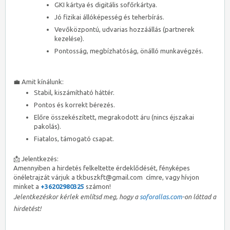
GKI kártya és digitális sofőrkártya.
Jó fizikai állóképesség és teherbírás.
Vevőközpontú, udvarias hozzáállás (partnerek
kezelése).
Pontosság, megbízhatóság, önálló munkavégzés.
💼 Amit kínálunk:
Stabil, kiszámítható háttér.
Pontos és korrekt bérezés.
Előre összekészített, megrakodott áru (nincs éjszakai
pakolás).
Fiatalos, támogató csapat.
📩 Jelentkezés:
Amennyiben a hirdetés felkeltette érdeklődését, fényképes
önéletrajzát várjuk a tkbuszkft@gmail.com címre, vagy hívjon
minket a
+36202980325
számon!
Jelentkezéskor kérlek említsd meg, hogy a
soforallas.com
-on láttad a
hirdetést!