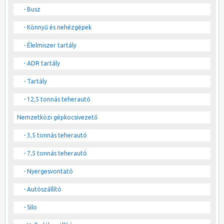
- Busz
- Könnyű és nehézgépek
- Élelmiszer tartály
- ADR tartály
- Tartály
- 12,5 tonnás teherautó
Nemzetközi gépkocsivezető
- 3,5 tonnás teherautó
- 7,5 tonnás teherautó
- Nyergesvontató
- Autószállító
- Silo