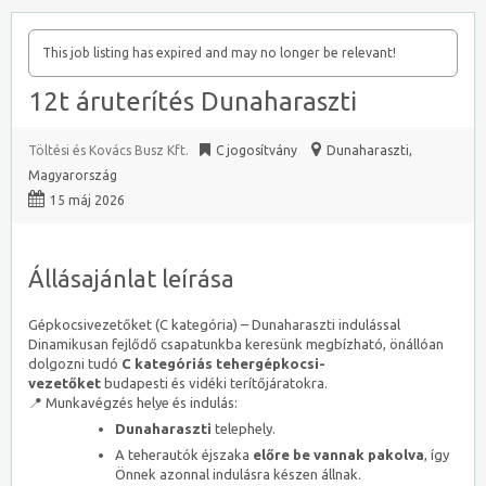
This job listing has expired and may no longer be relevant!
12t áruterítés Dunaharaszti
Töltési és Kovács Busz Kft.
C jogosítvány
Dunaharaszti
,
Magyarország
15 máj 2026
Állásajánlat leírása
Gépkocsivezetőket (C kategória) – Dunaharaszti indulással
Dinamikusan fejlődő csapatunkba keresünk megbízható, önállóan
dolgozni tudó
C kategóriás tehergépkocsi-
vezetőket
budapesti és vidéki terítőjáratokra.
📍 Munkavégzés helye és indulás:
Dunaharaszti
telephely.
A teherautók éjszaka
előre be vannak pakolva
, így
Önnek azonnal indulásra készen állnak.