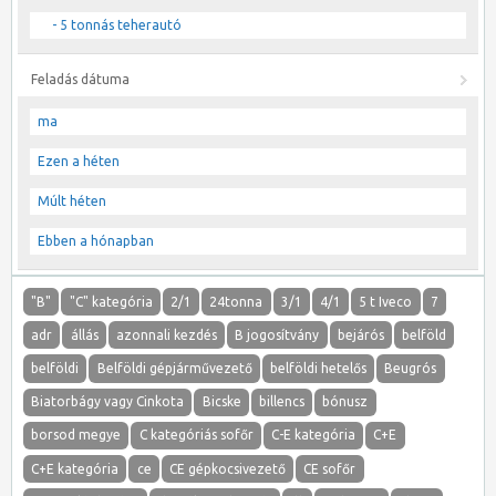
- 5 tonnás teherautó
Feladás dátuma
ma
Ezen a héten
Múlt héten
Ebben a hónapban
"B"
"C" kategória
2/1
24tonna
3/1
4/1
5 t Iveco
7
adr
állás
azonnali kezdés
B jogosítvány
bejárós
belföld
belföldi
Belföldi gépjárművezető
belföldi hetelős
Beugrós
Biatorbágy vagy Cinkota
Bicske
billencs
bónusz
borsod megye
C kategóriás sofőr
C-E kategória
C+E
C+E kategória
ce
CE gépkocsivezető
CE sofőr