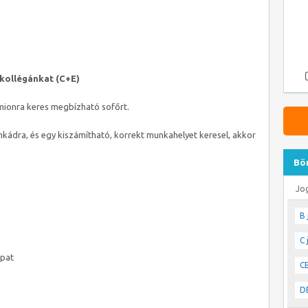
 kollégánkat (C+E)
mionra keres megbízható sofőrt.
nkádra, és egy kiszámítható, korrekt munkahelyet keresel, akkor
Bö
Jo
B 
C 
apat
CE
DE