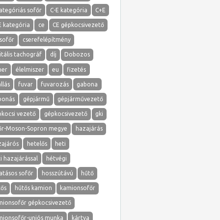
ategóriás sofőr
C-E kategória
C+E
E kategória
ce
CE gépkocsivezető
sofőr
cserefelépítmény
itális tachográf
díj
Dobozos
ner
élelmiszer
eu
fizetés
llás
fuvar
fuvarozás
gabona
bonás
gépjármű
gépjárművezető
pkocsi vezető
gépkocsivezető
gki
őr-Moson-Sopron megye
hazajárás
zajárós
hetelős
heti
i hazajárással
hétvégi
atásos sofőr
hosszútávú
hűtő
tős
hűtős kamion
kamionsofőr
mionsofőr gépkocsivezető
mionsofőr-uniós munka
kártya