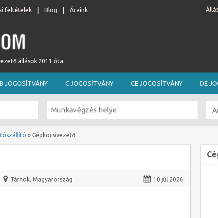
i feltételek
Blog
Áraink
Állá
vezető állások 2011 óta
B JOGOSÍTVÁNY
C JOGOSÍTVÁNY
CE JOGOSÍTVÁNY
DE J
tószállító
»
Gépkocsivezető
Cé
Tárnok
,
Magyarország
10 júl 2026