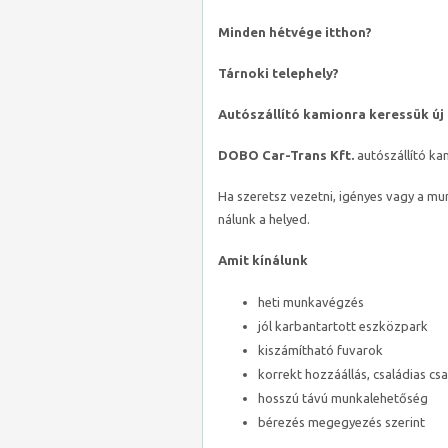
Minden hétvége itthon?
Tárnoki telephely?
Autószállító kamionra keressük új
DOBO Car-Trans Kft.
autószállító ka
Ha szeretsz vezetni, igényes vagy a mu
nálunk a helyed.
Amit kínálunk
heti munkavégzés
jól karbantartott eszközpark
kiszámítható fuvarok
korrekt hozzáállás, családias cs
hosszú távú munkalehetőség
bérezés megegyezés szerint