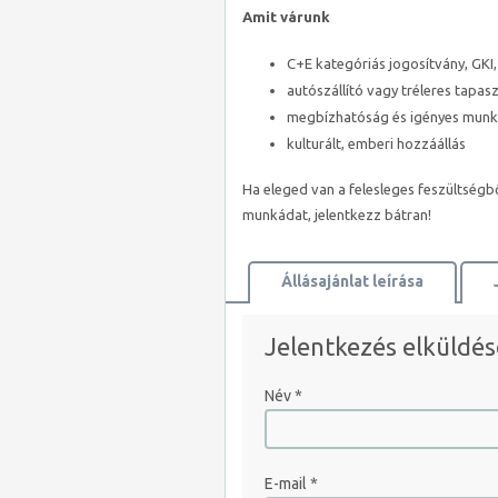
Amit várunk
C+E kategóriás jogosítvány, GKI,
autószállító vagy tréleres tapasz
megbízhatóság és igényes mun
kulturált, emberi hozzáállás
Ha eleged van a felesleges feszültségbő
munkádat, jelentkezz bátran!
Állásajánlat leírása
Térkép megtekintése
Jelentkezés elküldés
Név
*
E-mail
*