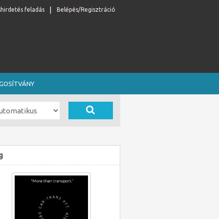
shirdetés feladás
Belépés/Regisztráció
OGOSÍTVÁNY
g