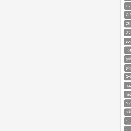
C k
C+
CE 
dig
eb
Főá
ga
gé
Gy
ha
het
hiv
hű
ka
ka