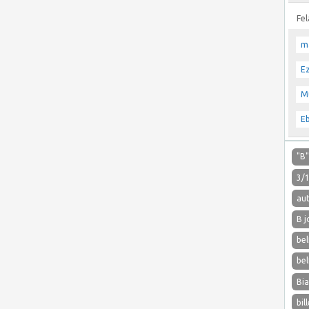
Fe
m
E
M
E
"B
3/
aut
B j
bel
bel
Bi
bil