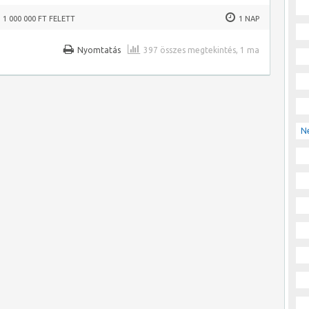
1 000 000 FT FELETT
1 NAP
Nyomtatás
397 összes megtekintés, 1 ma
N