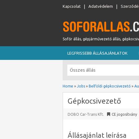
Kapcsolat
Adatvédelem
Szerződés
Sofőr állás, gépjárművezető állás, gépkocsi
LEGFRISSEBB ÁLLÁSAJÁNLATOK
Home
»
Jobs
»
Belföldi gépkocsivezető
»
Au
Gépkocsivezető
DOBO Car-Trans Kft.
CE jogosítvány
Állásajánlat leírása