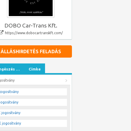
DOBO Car-Trans Kft.
https://www.dobocartranskft.com/
ÁLLÁSHIRDETÉS FELADÁS
ngészés …
Címke
gosítvány
jogosítvány
jogosítvány
 jogosítvány
 jogosítvány