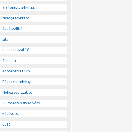
- 7,5 tonnás teherautó
- Nyergesvontató
- Autószállító
- Silo
- Hulladék szállító
- Tandem
- Konténerszállító
- Pótos szerelvény
- Nehézgép szállító
- Túlméretes szerelvény
- Hűtőkocsi
- Busz