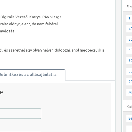
Fiz
 Digitális Vezetői Kártya, PÁV vizsga
1 
talat előnyt jelent, de nem feltétel
40
kavégzés
50
60
l, és szeretnél egy olyan helyen dolgozni, ahol megbecsülik a
70
80
Jelentkezés az állásajánlatra
90
e
M
JELENTKEZEM AZONNAL
Ka
Be