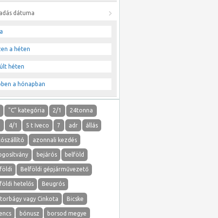
ladás dátuma
a
zen a héten
últ héten
bben a hónapban
"
"C" kategória
2/1
24tonna
1
4/1
5 t Iveco
7
adr
állás
ószállító
azonnali kezdés
ogosítvány
bejárós
belföld
földi
Belföldi gépjárművezető
földi hetelős
Beugrós
atorbágy vagy Cinkota
Bicske
lencs
bónusz
borsod megye