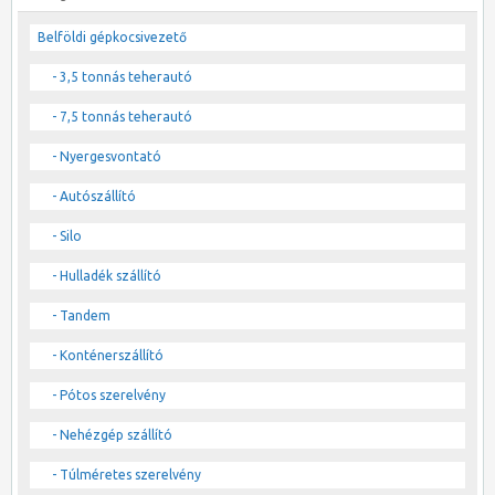
Belföldi gépkocsivezető
- 3,5 tonnás teherautó
- 7,5 tonnás teherautó
- Nyergesvontató
- Autószállító
- Silo
- Hulladék szállító
- Tandem
- Konténerszállító
- Pótos szerelvény
- Nehézgép szállító
- Túlméretes szerelvény