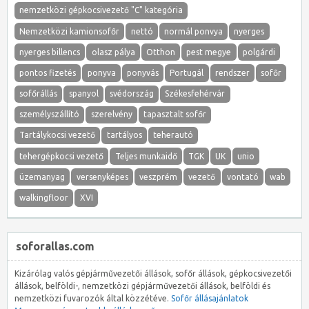
nemzetközi gépkocsivezető "C" kategória
Nemzetközi kamionsofőr
nettó
normál ponvya
nyerges
nyerges billencs
olasz pálya
Otthon
pest megye
polgárdi
pontos fizetés
ponyva
ponyvás
Portugál
rendszer
sofőr
sofőrállás
spanyol
svédország
Székesfehérvár
személyszállító
szerelvény
tapasztalt sofőr
Tartálykocsi vezető
tartályos
teherautó
tehergépkocsi vezető
Teljes munkaidő
TGK
UK
unio
üzemanyag
versenyképes
veszprém
vezető
vontató
wab
walkingfloor
XVI
soforallas.com
Kizárólag valós gépjárművezetői állások, sofőr állások, gépkocsivezetői
állások, belföldi-, nemzetközi gépjárművezetői állások, belföldi és
nemzetközi fuvarozók által közzétéve.
Sofőr állásajánlatok