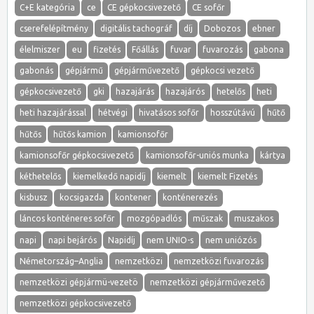
C+E kategória
ce
CE gépkocsivezető
CE sofőr
cserefelépítmény
digitális tachográf
díj
Dobozos
ebner
élelmiszer
eu
fizetés
Főállás
fuvar
fuvarozás
gabona
gabonás
gépjármű
gépjárművezető
gépkocsi vezető
gépkocsivezető
gki
hazajárás
hazajárós
hetelős
heti
heti hazajárással
hétvégi
hivatásos sofőr
hosszútávú
hűtő
hűtős
hűtős kamion
kamionsofőr
kamionsofőr gépkocsivezető
kamionsofőr-uniós munka
kártya
kéthetelős
kiemelkedő napidíj
kiemelt
kiemelt Fizetés
kisbusz
kocsigazda
kontener
konténerezés
láncos konténeres sofőr
mozgópadlós
műszak
muszakos
napi
napi bejárós
Napidíj
nem UNIO-s
nem uniózós
Németország–Anglia
nemzetközi
nemzetközi fuvarozás
nemzetközi gépjármü-vezetö
nemzetközi gépjárművezető
nemzetközi gépkocsivezető