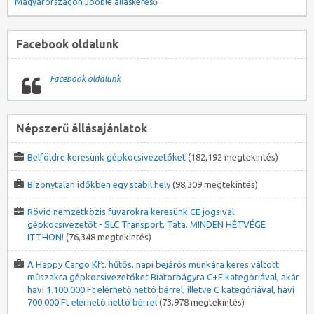
Magyarországon
Jooble álláskereső
Facebook oldalunk
Facebook oldalunk
Népszerű állásajánlatok
Belföldre keresünk gépkocsivezetőket
(182,192 megtekintés)
Bizonytalan időkben egy stabil hely
(98,309 megtekintés)
Rövid nemzetközis fuvarokra keresünk CE jogsival
gépkocsivezetőt - SLC Transport, Tata. MINDEN HÉTVÉGE
ITTHON!
(76,348 megtekintés)
A Happy Cargo Kft. hűtős, napi bejárós munkára keres váltott
műszakra gépkocsivezetőket Biatorbágyra C+E kategóriával, akár
havi 1.100.000 Ft elérhető nettó bérrel, illetve C kategóriával, havi
700.000 Ft elérhető nettó bérrel
(73,978 megtekintés)