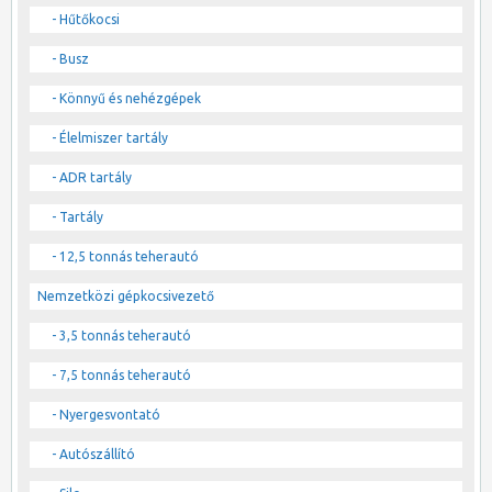
- Hűtőkocsi
- Busz
- Könnyű és nehézgépek
- Élelmiszer tartály
- ADR tartály
- Tartály
- 12,5 tonnás teherautó
Nemzetközi gépkocsivezető
- 3,5 tonnás teherautó
- 7,5 tonnás teherautó
- Nyergesvontató
- Autószállító