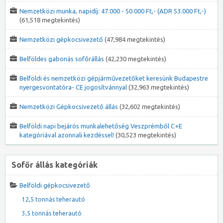
Nemzetközi munka, napidíj: 47.000 - 50.000 Ft,- (ADR 53.000 Ft,-)
(61,518 megtekintés)
Nemzetközi gépkocsivezető
(47,984 megtekintés)
Belföldes gabonás sofőrállás
(42,230 megtekintés)
Belföldi és nemzetközi gépjárművezetőket keresünk Budapestre
nyergesvontatóra- CE jogosítvánnyal
(32,963 megtekintés)
Nemzetközi Gépkocsivezető állás
(32,602 megtekintés)
Belföldi napi bejárós munkalehetőség Veszprémből C+E
kategóriával azonnali kezdéssel!
(30,523 megtekintés)
Sofőr állás kategóriák
Belföldi gépkocsivezető
12,5 tonnás teherautó
3,5 tonnás teherautó