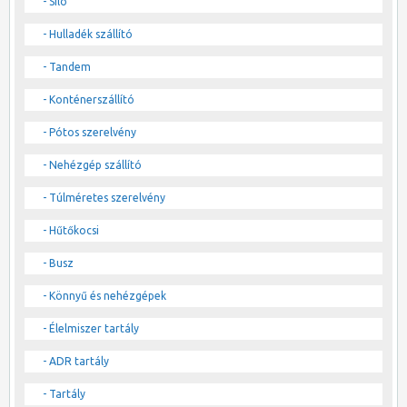
- Silo
- Hulladék szállító
- Tandem
- Konténerszállító
- Pótos szerelvény
- Nehézgép szállító
- Túlméretes szerelvény
- Hűtőkocsi
- Busz
- Könnyű és nehézgépek
- Élelmiszer tartály
- ADR tartály
- Tartály