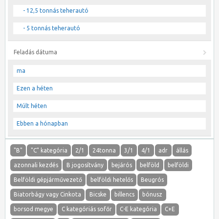
- 12,5 tonnás teherautó
- 5 tonnás teherautó
Feladás dátuma
ma
Ezen a héten
Múlt héten
Ebben a hónapban
"B"
"C" kategória
2/1
24tonna
3/1
4/1
adr
állás
azonnali kezdés
B jogosítvány
bejárós
belföld
belföldi
Belföldi gépjárművezető
belföldi hetelős
Beugrós
Biatorbágy vagy Cinkota
Bicske
billencs
bónusz
borsod megye
C kategóriás sofőr
C-E kategória
C+E