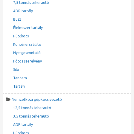
7,5 tonnás teherautó
ADR tartály
Busz
Élelmiszer tartály
Hűtőkocsi
Konténerszállító
Nyergesvontató
Pótos szerelvény
Silo
Tandem
Tartály
Nemzetközi gépkocsivezető
12,5 tonnás teherautó
3,5 tonnás teherautó
ADR tartály
Hűtőkocsi