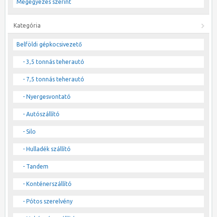
Megegyezés szerint
Kategória
Belföldi gépkocsivezető
- 3,5 tonnás teherautó
- 7,5 tonnás teherautó
- Nyergesvontató
- Autószállító
- Silo
- Hulladék szállító
- Tandem
- Konténerszállító
- Pótos szerelvény