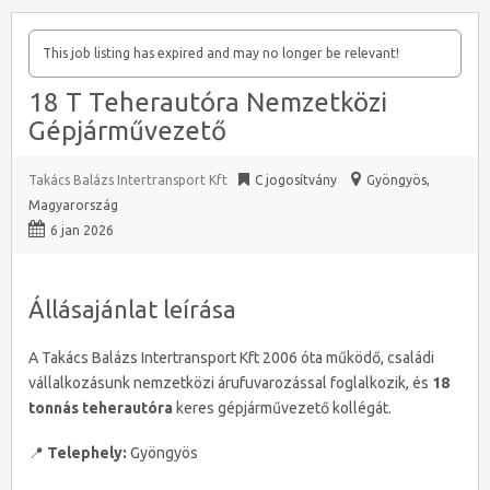
This job listing has expired and may no longer be relevant!
18 T Teherautóra Nemzetközi
Gépjárművezető
Takács Balázs Intertransport Kft
C jogosítvány
Gyöngyös
,
Magyarország
6 jan 2026
Állásajánlat leírása
A Takács Balázs Intertransport Kft 2006 óta működő, családi
vállalkozásunk nemzetközi árufuvarozással foglalkozik, és
18
tonnás teherautóra
keres gépjárművezető kollégát.
📍
Telephely:
Gyöngyös