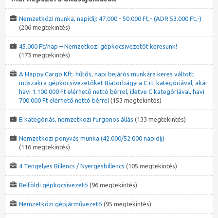
Nemzetközi munka, napidíj: 47.000 - 50.000 Ft,- (ADR 53.000 Ft,-)
(206 megtekintés)
45.000 Ft/nap – Nemzetközi gépkocsivezetőt keresünk!
(173 megtekintés)
A Happy Cargo Kft. hűtős, napi bejárós munkára keres váltott
műszakra gépkocsivezetőket Biatorbágyra C+E kategóriával, akár
havi 1.100.000 Ft elérhető nettó bérrel, illetve C kategóriával, havi
700.000 Ft elérhető nettó bérrel
(153 megtekintés)
B kategóriás, nemzetközi furgonos állás
(133 megtekintés)
Nemzetközi ponyvás munka (42.000/52.000 napidíj)
(116 megtekintés)
4 Tengelyes Billencs / Nyergesbillencs
(105 megtekintés)
Belföldi gépkocsivezető
(96 megtekintés)
Nemzetközi gépjárművezető
(95 megtekintés)