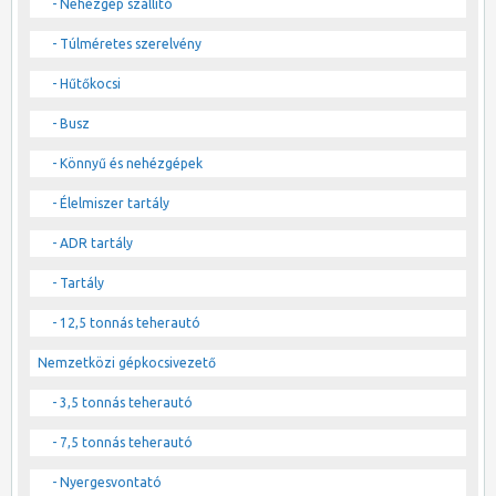
- Nehézgép szállító
- Túlméretes szerelvény
- Hűtőkocsi
- Busz
- Könnyű és nehézgépek
- Élelmiszer tartály
- ADR tartály
- Tartály
- 12,5 tonnás teherautó
Nemzetközi gépkocsivezető
- 3,5 tonnás teherautó
- 7,5 tonnás teherautó
- Nyergesvontató