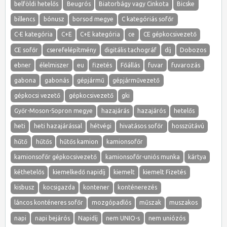
belföldi hetelős
Beugrós
Biatorbágy vagy Cinkota
Bicske
billencs
bónusz
borsod megye
C kategóriás sofőr
C-E kategória
C+E
C+E kategória
ce
CE gépkocsivezető
CE sofőr
cserefelépítmény
digitális tachográf
díj
Dobozos
ebner
élelmiszer
eu
fizetés
Főállás
fuvar
fuvarozás
gabona
gabonás
gépjármű
gépjárművezető
gépkocsi vezető
gépkocsivezető
gki
Győr-Moson-Sopron megye
hazajárás
hazajárós
hetelős
heti
heti hazajárással
hétvégi
hivatásos sofőr
hosszútávú
hűtő
hűtős
hűtős kamion
kamionsofőr
kamionsofőr gépkocsivezető
kamionsofőr-uniós munka
kártya
kéthetelős
kiemelkedő napidíj
kiemelt
kiemelt Fizetés
kisbusz
kocsigazda
kontener
konténerezés
láncos konténeres sofőr
mozgópadlós
műszak
muszakos
napi
napi bejárós
Napidíj
nem UNIO-s
nem uniózós