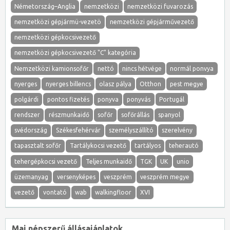
Németország–Anglia
nemzetközi
nemzetközi fuvarozás
nemzetközi gépjármü-vezetö
nemzetközi gépjárművezető
nemzetközi gépkocsivezető
nemzetközi gépkocsivezető "C" kategória
Nemzetközi kamionsofőr
nettó
nincs hétvége
normál ponvya
nyerges
nyerges billencs
olasz pálya
Otthon
pest megye
polgárdi
pontos fizetés
ponyva
ponyvás
Portugál
rendszer
részmunkaidő
sofőr
sofőrállás
spanyol
svédország
Székesfehérvár
személyszállító
szerelvény
tapasztalt sofőr
Tartálykocsi vezető
tartályos
teherautó
tehergépkocsi vezető
Teljes munkaidő
TGK
UK
unio
üzemanyag
versenyképes
veszprém
veszprém megye
vezető
vontató
wab
walkingfloor
XVI
Mai népszerű állásajánlatok