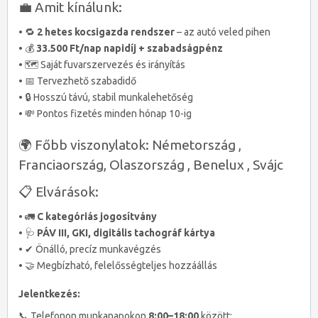
💼 Amit kínálunk:
• 🔁
2 hetes kocsigazda rendszer
– az autó veled pihen
• 💰
33.500 Ft/nap napidíj + szabadságpénz
• 🗺️ Saját fuvarszervezés és irányítás
• 📅 Tervezhető szabadidő
• 🔒 Hosszú távú, stabil munkalehetőség
• 💸 Pontos fizetés minden hónap 10-ig
🌍 Főbb viszonylatok: Németország ,
Franciaország, Olaszország , Benelux , Svájc
📋 Elvárások:
• 🚛
C kategóriás jogosítvány
• 🩺
PÁV III, GKI, digitális tachográf kártya
• ✔ Önálló, precíz munkavégzés
• 🤝 Megbízható, felelősségteljes hozzáállás
Jelentkezés:
📞 Telefonon munkanapokon
8:00–18:00
között: