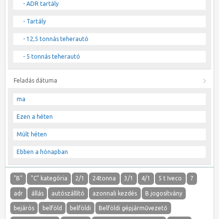
- ADR tartály
- Tartály
- 12,5 tonnás teherautó
- 5 tonnás teherautó
Feladás dátuma
ma
Ezen a héten
Múlt héten
Ebben a hónapban
"B"
"C" kategória
2/1
24tonna
3/1
4/1
5 t Iveco
7
adr
állás
autószállító
azonnali kezdés
B jogosítvány
bejárós
belföld
belföldi
Belföldi gépjárművezető