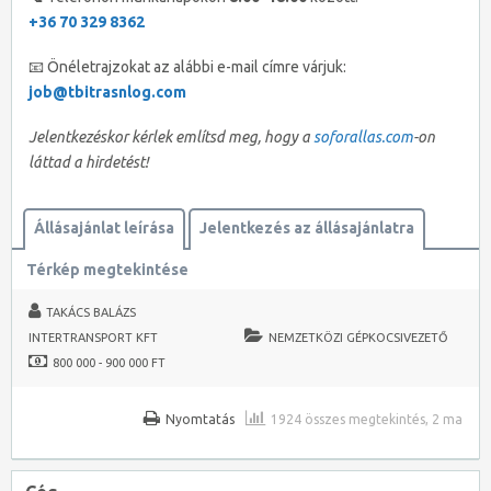
+36 70 329 8362
📧 Önéletrajzokat az alábbi e-mail címre várjuk:
job@tbitrasnlog.com
Jelentkezéskor kérlek említsd meg, hogy a
soforallas.com
-on
láttad a hirdetést!
Állásajánlat leírása
Jelentkezés az állásajánlatra
Térkép megtekintése
TAKÁCS BALÁZS
INTERTRANSPORT KFT
NEMZETKÖZI GÉPKOCSIVEZETŐ
800 000 - 900 000 FT
Nyomtatás
1924 összes megtekintés, 2 ma