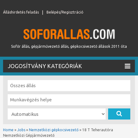
Álláshirdetés feladás
Belépés/Regisztráció
Sofőr állás, gépjárművezető állás, gépkocsivezető állások 2011 óta
JOGOSÍTVÁNY KATEGÓRIÁK
Home
»
Jobs
»
Nemzetközi gépkocsivezető
»
18 T Teherautóra
Nemzetközi Gépjárművezető