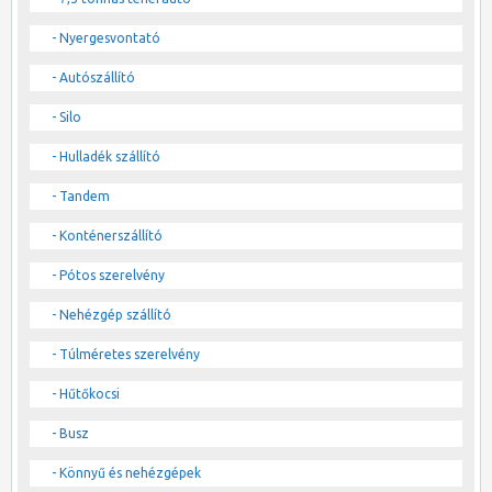
- Nyergesvontató
- Autószállító
- Silo
- Hulladék szállító
- Tandem
- Konténerszállító
- Pótos szerelvény
- Nehézgép szállító
- Túlméretes szerelvény
- Hűtőkocsi
- Busz
- Könnyű és nehézgépek