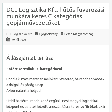
DCL Logisztika Kft. hűtős fuvarozási
munkára keres C kategóriás
gépjárművezetőket!
DCL Logisztika Kft.
C jogosítvány
Ecser
,
Magyarország
29 júl 2026
Állásajánlat leírása
Sofőrt keresünk – C kategóriával
Unod a kiszámíthatatlan melókat? Szereted, ha rendben vannak
a dolgok és pörög a nap?
Akkor nálunk a helyed!
Stabil háttérrel rendelkező cégünk, Pest megyei logisztikai
központ és üzletek közötti áruszállításra keres
sofőröket
, akár