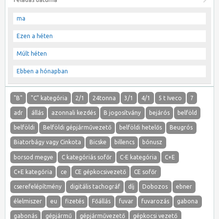
ma
Ezen a héten
Múlt héten
Ebben a hónapban
"B"
"C" kategória
2/1
24tonna
3/1
4/1
5 t Iveco
7
adr
állás
azonnali kezdés
B jogosítvány
bejárós
belföld
belföldi
Belföldi gépjárművezető
belföldi hetelős
Beugrós
Biatorbágy vagy Cinkota
Bicske
billencs
bónusz
borsod megye
C kategóriás sofőr
C-E kategória
C+E
C+E kategória
ce
CE gépkocsivezető
CE sofőr
cserefelépítmény
digitális tachográf
díj
Dobozos
ebner
élelmiszer
eu
fizetés
Főállás
fuvar
fuvarozás
gabona
gabonás
gépjármű
gépjárművezető
gépkocsi vezető