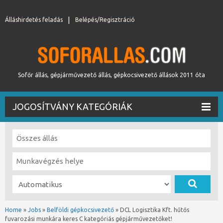
Álláshirdetés feladás
Belépés/Regisztráció
Sofőr állás, gépjárművezető állás, gépkocsivezető állások 2011 óta
JOGOSÍTVÁNY KATEGÓRIÁK
Home
»
Jobs
»
Belföldi gépkocsivezető
»
DCL Logisztika Kft. hűtős
fuvarozási munkára keres C kategóriás gépjárművezetőket!