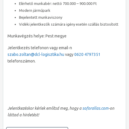
Elérhető munkabér: nettó 700.000 – 900.000 Ft
Modern járműpark
Bejelentett munkaviszony
Vidéki jelentkezők számára igény esetén szállás biztosított
Munkavégzés helye: Pest megye
Jelentkezés telefonon vagy email-n
szabo.zoltan@dcl-logisztika.hu
vagy
0620 4797351
telefonszámon.
Jelentkezéskor kérlek említsd meg, hogy a
soforallas.com
-on
láttad a hirdetést!