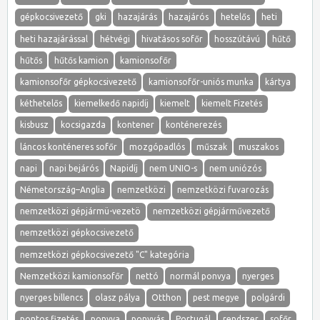
gépkocsivezető
gki
hazajárás
hazajárós
hetelős
heti
heti hazajárással
hétvégi
hivatásos sofőr
hosszútávú
hűtő
hűtős
hűtős kamion
kamionsofőr
kamionsofőr gépkocsivezető
kamionsofőr-uniós munka
kártya
kéthetelős
kiemelkedő napidíj
kiemelt
kiemelt Fizetés
kisbusz
kocsigazda
kontener
konténerezés
láncos konténeres sofőr
mozgópadlós
műszak
muszakos
napi
napi bejárós
Napidíj
nem UNIO-s
nem uniózós
Németország–Anglia
nemzetközi
nemzetközi fuvarozás
nemzetközi gépjármü-vezetö
nemzetközi gépjárművezető
nemzetközi gépkocsivezető
nemzetközi gépkocsivezető "C" kategória
Nemzetközi kamionsofőr
nettó
normál ponvya
nyerges
nyerges billencs
olasz pálya
Otthon
pest megye
polgárdi
pontos fizetés
ponyva
ponyvás
Portugál
rendszer
sofőr