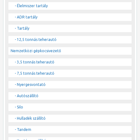
- Élelmiszer tartály
- ADR tartály
- Tartály
- 12,5 tonnás teherautó
Nemzetközi gépkocsivezető
- 3,5 tonnás teherautó
- 7,5 tonnás teherautó
- Nyergesvontató
- Autószállító
- Silo
- Hulladék szállító
- Tandem