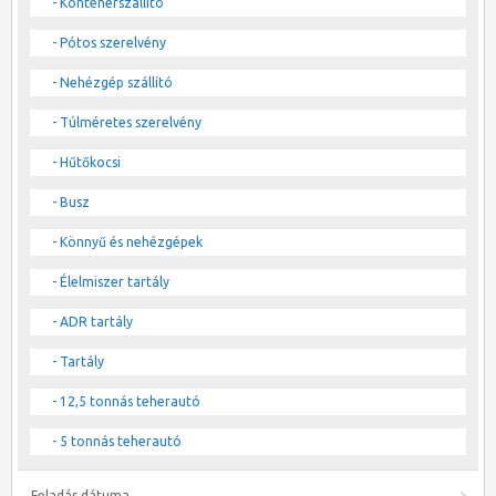
- Konténerszállító
- Pótos szerelvény
- Nehézgép szállító
- Túlméretes szerelvény
- Hűtőkocsi
- Busz
- Könnyű és nehézgépek
- Élelmiszer tartály
- ADR tartály
- Tartály
- 12,5 tonnás teherautó
- 5 tonnás teherautó
Feladás dátuma