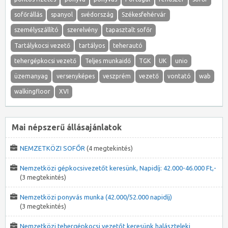
sofőrállás
spanyol
svédország
Székesfehérvár
személyszállító
szerelvény
tapasztalt sofőr
Tartálykocsi vezető
tartályos
teherautó
tehergépkocsi vezető
Teljes munkaidő
TGK
UK
unio
üzemanyag
versenyképes
veszprém
vezető
vontató
wab
walkingfloor
XVI
Mai népszerű állásajánlatok
NEMZETKÖZI SOFŐR
(4 megtekintés)
Nemzetközi gépkocsivezetőt keresünk, Napidíj: 42.000-46.000 Ft,-
(3 megtekintés)
Nemzetközi ponyvás munka (42.000/52.000 napidíj)
(3 megtekintés)
Nemzetközi tehergépkocsi vezetőt keresünk halászteleki