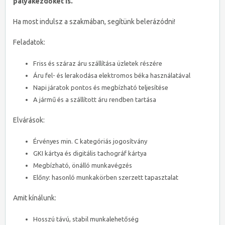
pályakezdőket is.
Ha most indulsz a szakmában, segítünk belerázódni!
Feladatok:
Friss és száraz áru szállítása üzletek részére
Áru fel- és lerakodása elektromos béka használatával
Napi járatok pontos és megbízható teljesítése
A jármű és a szállított áru rendben tartása
Elvárások:
Érvényes min. C kategóriás jogosítvány
GKI kártya és digitális tachográf kártya
Megbízható, önálló munkavégzés
Előny: hasonló munkakörben szerzett tapasztalat
Amit kínálunk:
Hosszú távú, stabil munkalehetőség