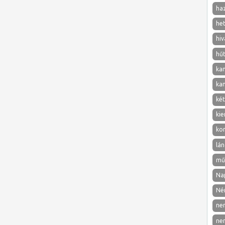
ha
het
hiv
hű
ka
ka
két
kie
ko
lán
mű
Nap
Né
ne
ne