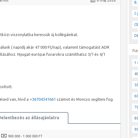
árhol
6 máj 2026
B 
C 
CE
közi viszonylatba keressük új kollégáinkat.
DE
nálunk ( napidíj akár 47 000 Ft/nap), valamint támogatást ADR
Fiz
tásához. Nyugat-európai fuvarokra számíthatsz 3/1 és 4/1
1 
40
50
osított.
60
ésed van, hívd a
+36704341661
számot és Moncso segíteni fog.
70
Jelentkezés az állásajánlatra
80
90
900 000 - 1 000 000 FT