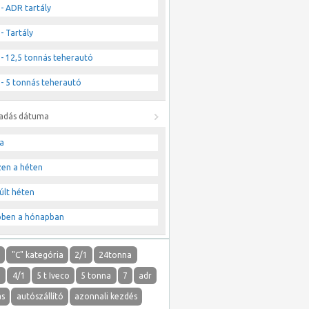
- ADR tartály
- Tartály
- 12,5 tonnás teherautó
- 5 tonnás teherautó
ladás dátuma
a
zen a héten
últ héten
bben a hónapban
"
"C" kategória
2/1
24tonna
1
4/1
5 t Iveco
5 tonna
7
adr
ás
autószállító
azonnali kezdés