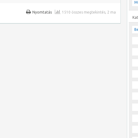
M
Nyomtatás
1510 összes megtekintés, 2 ma
Ka
Be