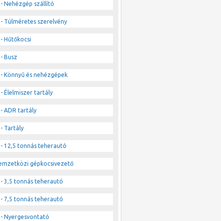
- Nehézgép szállító
- Túlméretes szerelvény
- Hűtőkocsi
- Busz
- Könnyű és nehézgépek
- Élelmiszer tartály
- ADR tartály
- Tartály
- 12,5 tonnás teherautó
emzetközi gépkocsivezető
- 3,5 tonnás teherautó
- 7,5 tonnás teherautó
- Nyergesvontató