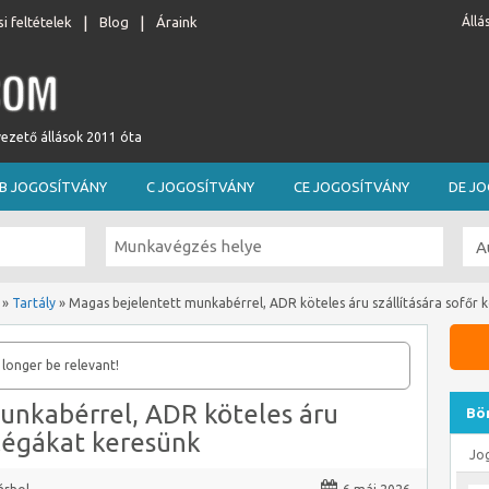
i feltételek
Blog
Áraink
Állá
vezető állások 2011 óta
B JOGOSÍTVÁNY
C JOGOSÍTVÁNY
CE JOGOSÍTVÁNY
DE J
»
Tartály
»
Magas bejelentett munkabérrel, ADR köteles áru szállítására sofőr 
 longer be relevant!
unkabérrel, ADR köteles áru
Bö
llégákat keresünk
Jo