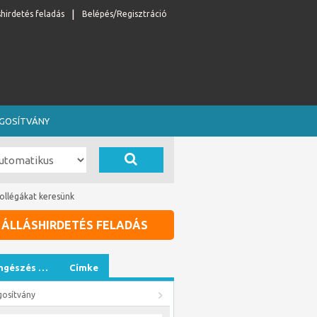
shirdetés feladás
Belépés/Regisztráció
OGOSÍTVÁNY
kollégákat keresünk
ÁLLÁSHIRDETÉS FELADÁS
ngészés …
Címke
gosítvány