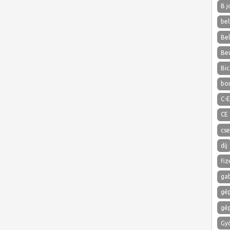
B j
bel
Bel
Be
Bic
bo
C-E
CE
cs
díj
fiz
ga
gé
gé
Gy