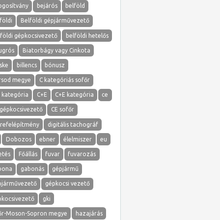
ogosítvány
bejárós
belföld
földi
Belföldi gépjárművezető
földi gépkocsivezető
belföldi hetelős
ugrós
Biatorbágy vagy Cinkota
ske
billencs
bónusz
rsod megye
C kategóriás sofőr
 kategória
C+E
C+E kategória
ce
 gépkocsivezető
CE sofőr
erefelépítmény
digitális tachográf
Dobozos
ebner
élelmiszer
eu
etés
Főállás
fuvar
fuvarozás
bona
gabonás
gépjármű
pjárművezető
gépkocsi vezető
pkocsivezető
gki
őr-Moson-Sopron megye
hazajárás