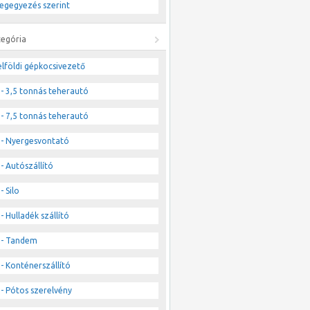
egegyezés szerint
tegória
lföldi gépkocsivezető
- 3,5 tonnás teherautó
- 7,5 tonnás teherautó
- Nyergesvontató
- Autószállító
- Silo
- Hulladék szállító
- Tandem
- Konténerszállító
- Pótos szerelvény