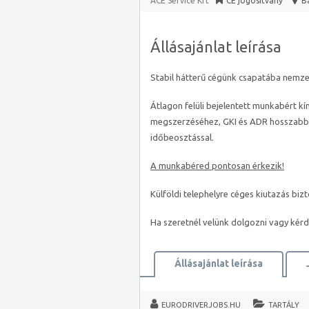
ACE Service Kft
CE jogosítvány
B
Állásajánlat leírása
Stabil hátterű cégünk csapatába nemzet
Átlagon felüli bejelentett munkabért kí
megszerzéséhez, GKI és ADR hosszabbí
időbeosztással.
A munkabéred pontosan érkezik!
Külföldi telephelyre céges kiutazás bizt
Ha szeretnél velünk dolgozni vagy kérd
Állásajánlat leírása
EURODRIVERJOBS.HU
TARTÁLY