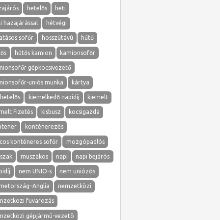
zajárós
hetelős
heti
i hazajárással
hétvégi
atásos sofőr
hosszútávú
hűtő
tős
hűtős kamion
kamionsofőr
mionsofőr gépkocsivezető
mionsofőr-uniós munka
kártya
hetelős
kiemelkedő napidíj
kiemelt
melt Fizetés
kisbusz
kocsigazda
ntener
konténerezés
cos konténeres sofőr
mozgópadlós
szak
muszakos
napi
napi bejárós
idíj
nem UNIO-s
nem uniózós
metország–Anglia
nemzetközi
mzetközi fuvarozás
mzetközi gépjármü-vezetö