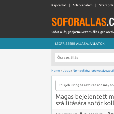
Kapcsolat
Adatvédelem
Szerződés
Sofőr állás, gépjárművezető állás, gépkocsi
LEGFRISSEBB ÁLLÁSAJÁNLATOK
Home
»
Jobs
»
Nemzetközi gépkocsivezető
This job listing has expired and may no
Magas bejelentett m
szállítására sofőr ko