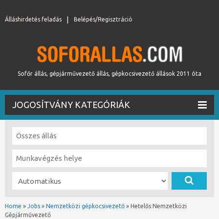
Álláshirdetés feladás
Belépés/Regisztráció
Sofőr állás, gépjárművezető állás, gépkocsivezető állások 2011 óta
JOGOSÍTVÁNY KATEGÓRIÁK
Home
»
Jobs
»
Nemzetközi gépkocsivezető
»
Hetelős Nemzetközi
Gépjárművezető