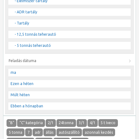
- Élelmiszer tartály
- ADR tartály
- Tartály
- 12,5 tonnás teherautó
- 5 tonnás teherautó
Feladás dátuma
ma
Ezen a héten
Múlt héten
Ebben a hónapban
"B"
"C" kategória
2/1
24tonna
3/1
4/1
5 t Iveco
5 tonna
7
adr
állás
autószállító
azonnali kezdés