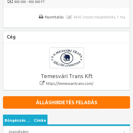
800 000 - 900 000 FT
Nyomtatás
4645 összes megtekintés, 1 ma
Cég
Temesvári Trans Kft
https://temesvaritrans.com/
ÁLLÁSHIRDETÉS FELADÁS
Böngészés …
Címke
Jogosítvány