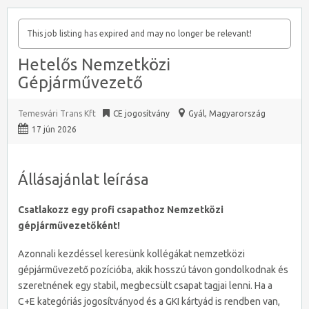
This job listing has expired and may no longer be relevant!
Hetelős Nemzetközi
Gépjárművezető
Temesvári Trans Kft
CE jogosítvány
Gyál
,
Magyarország
17 jún 2026
Állásajánlat leírása
Csatlakozz egy profi csapathoz Nemzetközi
gépjárművezetőként!
Azonnali kezdéssel keresünk kollégákat nemzetközi
gépjárművezető pozícióba, akik hosszú távon gondolkodnak és
szeretnének egy stabil, megbecsült csapat tagjai lenni. Ha a
C+E kategóriás jogosítványod és a GKI kártyád is rendben van,