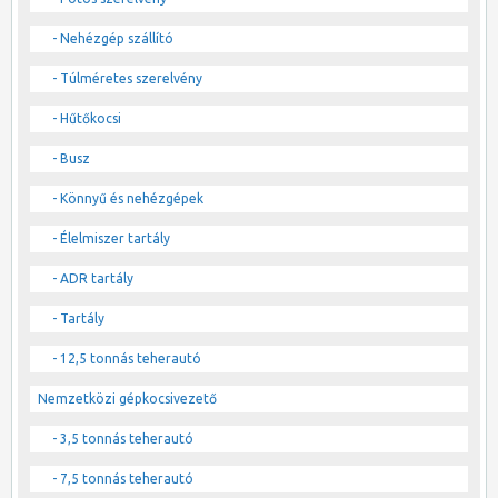
- Nehézgép szállító
- Túlméretes szerelvény
- Hűtőkocsi
- Busz
- Könnyű és nehézgépek
- Élelmiszer tartály
- ADR tartály
- Tartály
- 12,5 tonnás teherautó
Nemzetközi gépkocsivezető
- 3,5 tonnás teherautó
- 7,5 tonnás teherautó