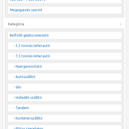
Megegyezés szerint
Kategória
Belföldi gépkocsivezető
- 3,5 tonnás teherautó
- 7,5 tonnás teherautó
- Nyergesvontató
- Autószállító
- Silo
- Hulladék szállító
- Tandem
- Konténerszállító
- Pótos szerelvény