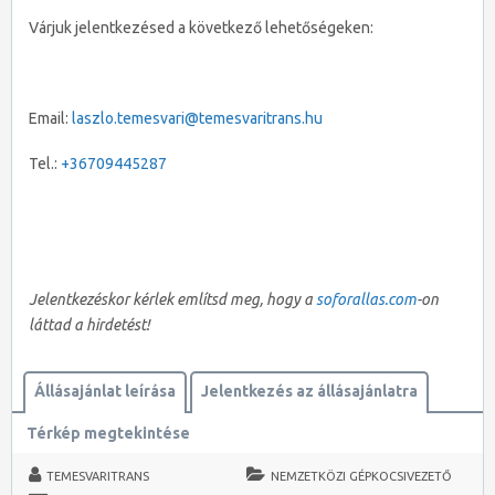
Várjuk jelentkezésed a következő lehetőségeken:
Email:
laszlo.temesvari@temesvaritrans.hu
Tel.:
+36709445287
Jelentkezéskor kérlek említsd meg, hogy a
soforallas.com
-on
láttad a hirdetést!
Állásajánlat leírása
Jelentkezés az állásajánlatra
Térkép megtekintése
TEMESVARITRANS
NEMZETKÖZI GÉPKOCSIVEZETŐ