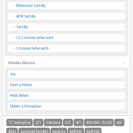
- Élelmiszer tartály
- ADR tartály
- Tartály
- 12,5 tonnás teherautó
- 5 tonnás teherautó
Feladás dátuma
ma
Ezen a héten
Múlt héten
Ebben a hónapban
"C" kategória
2/1
24tonna
3/1
4/1
800.000.- Ft-tól
adr
állás
azonnali kezdés
bejárós
belföld
belföldi