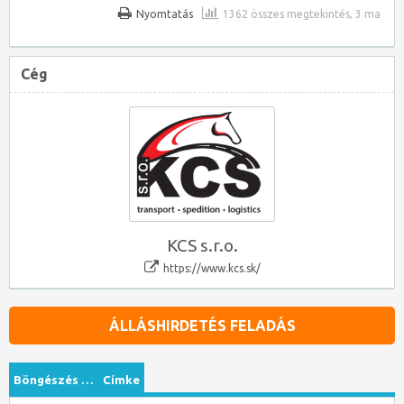
Nyomtatás
1362 összes megtekintés, 3 ma
Cég
KCS s.r.o.
https://www.kcs.sk/
ÁLLÁSHIRDETÉS FELADÁS
Böngészés …
Címke