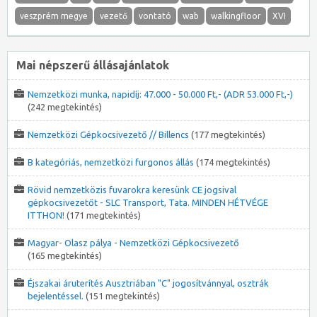
veszprém megye
vezető
vontató
wab
walkingfloor
XVI
Mai népszerű állásajánlatok
Nemzetközi munka, napidíj: 47.000 - 50.000 Ft,- (ADR 53.000 Ft,-)
(242 megtekintés)
Nemzetközi Gépkocsivezető // Billencs
(177 megtekintés)
B kategóriás, nemzetközi furgonos állás
(174 megtekintés)
Rövid nemzetközis fuvarokra keresünk CE jogsival
gépkocsivezetőt - SLC Transport, Tata. MINDEN HÉTVÉGE
ITTHON!
(171 megtekintés)
Magyar- Olasz pálya - Nemzetközi Gépkocsivezető
(165 megtekintés)
Éjszakai áruterítés Ausztriában "C" jogosítvánnyal, osztrák
bejelentéssel.
(151 megtekintés)