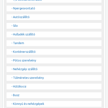
- Nyergesvontató
- Autószállító
- Silo
- Hulladék szállító
- Tandem
- Konténerszállító
- Pótos szerelvény
- Nehézgép szállító
- Túlméretes szerelvény
- Hűtőkocsi
- Busz
- Könnyű és nehézgépek