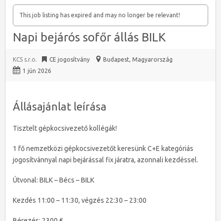
This job listing has expired and may no longer be relevant!
Napi bejárós sofőr állás BILK
KCS s.r.o.
CE jogosítvány
Budapest
,
Magyarország
1 jún 2026
Állásajánlat leírása
Tisztelt gépkocsivezető kollégák!
1 fő nemzetközi gépkocsivezetőt keresünk C+E kategóriás
jogosítvánnyal napi bejárással fix járatra, azonnali kezdéssel.
Útvonal: BILK – Bécs – BILK
Kezdés 11:00 – 11:30, végzés 22:30 – 23:00
Bérezés: 2300 €