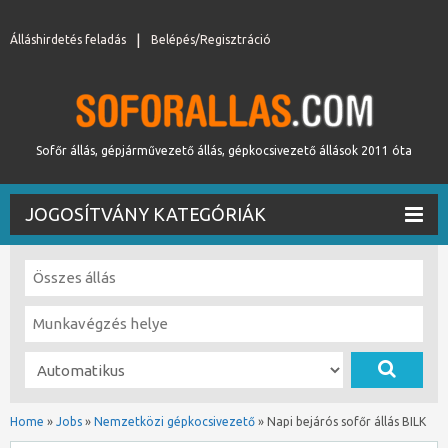
Álláshirdetés feladás
Belépés/Regisztráció
Sofőr állás, gépjárművezető állás, gépkocsivezető állások 2011 óta
JOGOSÍTVÁNY KATEGÓRIÁK
Home
»
Jobs
»
Nemzetközi gépkocsivezető
»
Napi bejárós sofőr állás BILK