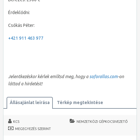
Érdeklődni:
Csókás Péter:
+421 911 463 977
Jelentkezéskor kérlek említsd meg, hogy a
soforallas.com
-on
láttad a hirdetést!
Állásajánlat leírása
Térkép megtekintése
KCS
NEMZETKÖZI GÉPKOCSIVEZETŐ
MEGEGYEZÉS SZERINT