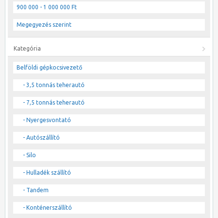
900 000 - 1 000 000 Ft
Megegyezés szerint
Kategória
Belföldi gépkocsivezető
- 3,5 tonnás teherautó
- 7,5 tonnás teherautó
- Nyergesvontató
- Autószállító
- Silo
- Hulladék szállító
- Tandem
- Konténerszállító