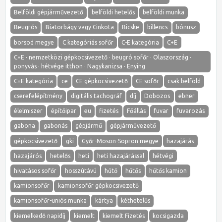
Belföldi gépjárművezető
belföldi hetelős
belföldi munka
Beugrós
Biatorbágy vagy Cinkota
Bicske
billencs
bónusz
borsod megye
C kategóriás sofőr
C-E kategória
C+E
C+E · nemzetközi gépkocsivezető · beugró sofőr · Olaszország ·
ponyvás · hétvége itthon · Nagykanizsa · Enying
C+E kategória
ce
CE gépkocsivezető
CE sofőr
csak belföld
cserefelépítmény
digitális tachográf
díj
Dobozos
ebner
élelmiszer
építőipar
eu
fizetés
Főállás
fuvar
fuvarozás
gabona
gabonás
gépjármű
gépjárművezető
gépkocsivezető
gki
Győr-Moson-Sopron megye
hazajárás
hazajárós
hetelős
heti
heti hazajárással
hétvégi
hivatásos sofőr
hosszútávú
hűtő
hűtős
hűtős kamion
kamionsofőr
kamionsofőr gépkocsivezető
kamionsofőr-uniós munka
kártya
kéthetelős
kiemelkedő napidíj
kiemelt
kiemelt Fizetés
kocsigazda