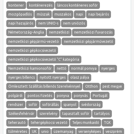
kontener
konténerezés
láncos konténeres sofőr
mozgópadlós
műszak
muszakos
napi
napi bejárós
napi hazajárós
nem UNIO-s
nem uniózós
Németország–Anglia
nemzetközi
nemzetközi fuvarozás
nemzetközi gépjármü-vezetö
nemzetközi gépjárművezető
nemzetközi gépkocsivezető
nemzetközi gépkocsivezető "C" kategória
Nemzetközi kamionsofőr
nettó
normál ponvya
nyerges
nyerges billencs
nyitott nyerges
olasz pálya
Ömlesztett Szállítás billenős Szerelvénnyel
Otthon
pest megye
polgárdi
pontos fizetés
ponyva
ponyvás
Portugál
rendszer
sofőr
sofőrállás
spanyol
svédország
Székesfehérvár
szerelvény
tapasztalt sofőr
tartályos
teherautó
tehergépkocsi vezető
Teljes munkaidő
TGK
túlméretes
UK
unio
üzemanyag
versenyképes
veszprém