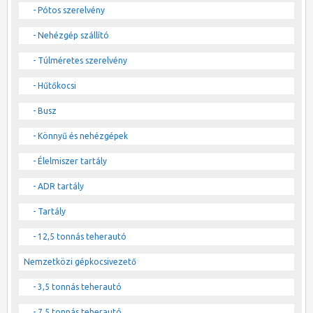
- Pótos szerelvény
- Nehézgép szállító
- Túlméretes szerelvény
- Hűtőkocsi
- Busz
- Könnyű és nehézgépek
- Élelmiszer tartály
- ADR tartály
- Tartály
- 12,5 tonnás teherautó
Nemzetközi gépkocsivezető
- 3,5 tonnás teherautó
- 7,5 tonnás teherautó