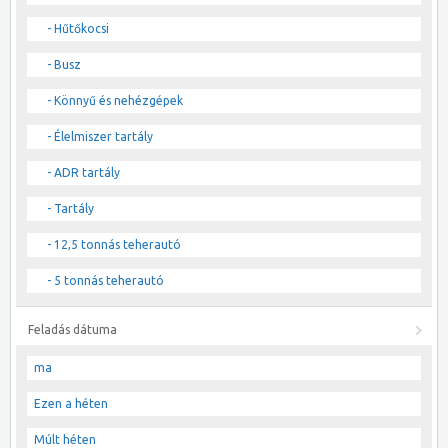
- Hűtőkocsi
- Busz
- Könnyű és nehézgépek
- Élelmiszer tartály
- ADR tartály
- Tartály
- 12,5 tonnás teherautó
- 5 tonnás teherautó
Feladás dátuma
ma
Ezen a héten
Múlt héten