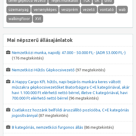
tehergépkocsi vezető
Teljes munkaidő
TGK
UK
unio
üzemanyag
versenyképes
veszprém
vezető
vontató
wab
walkingfloor
XVI
Mai népszerű állásajánlatok
Nemzetközi munka, napidíj: 47.000 - 50.000 Ft,- (ADR 53.000 Ft,-)
(176 megtekintés)
Nemzetközi Hűtős Gépkocsivezető
(97 megtekintés)
A Happy Cargo Kft. hűtős, napi bejárós munkára keres váltott
műszakra gépkocsivezetőket Biatorbágyra C+E kategóriával, akár
havi 1.100.000 Ft elérhető nettó bérrel, illetve C kategóriával, havi
700.000 Ft elérhető nettó bérrel
(96 megtekintés)
Csatlakozz hozzánk belföldi áruszállító pozícióba, C+E kategóriás
jogosítvánnyal
(87 megtekintés)
B kategóriás, nemzetközi furgonos állás
(86 megtekintés)