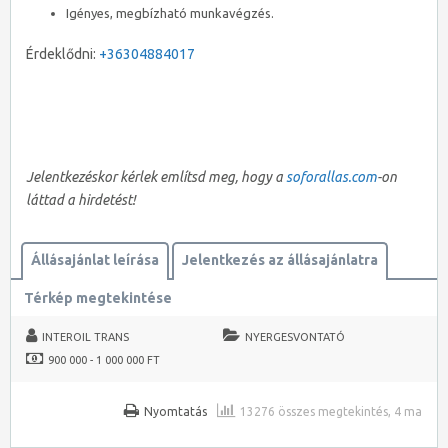
Igényes, megbízható munkavégzés.
Érdeklődni:
+36304884017
Jelentkezéskor kérlek említsd meg, hogy a
soforallas.com
-on
láttad a hirdetést!
Állásajánlat leírása
Jelentkezés az állásajánlatra
Térkép megtekintése
INTEROIL TRANS
NYERGESVONTATÓ
900 000 - 1 000 000 FT
Nyomtatás
13276 összes megtekintés, 4 ma