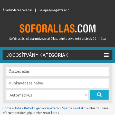
Álláshirdetés feladás
Belépés/Regisztráció
Sofőr állás, gépjárművezető állás, gépkocsivezető állások 2011 óta
JOGOSÍTVÁNY KATEGÓRIÁK
Home
»
Jobs
»
Belföldi gépkocsivezető
»
Nyergesvontató
»
Interoil Trans
Kft Nemzetközi gépkocsivezetőt keres