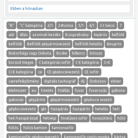
Ebben a hónapban
"B"
"C" kategória
2/1
24tonna
3/1
4/1
5 t Iveco
7
adr
állás
azonnali kezdés
B jogosítvány
bejárós
belföld
belföldi
Belföldi gépjárművezető
belföldi hetelős
Beugrós
Biatorbágy vagy Cinkota
Bicske
billencs
bónusz
borsod megye
C kategóriás sofőr
C-E kategória
C+E
C+E kategória
ce
CE gépkocsivezető
CE sofőr
cserefelépítmény
digitális tachográf
díj
Dobozos
ebner
élelmiszer
eu
fizetés
Főállás
fuvar
fuvarozás
gabona
gabonás
gépjármű
gépjárművezető
gépkocsi vezető
gépkocsivezető
gki
hazajárás
hazajárós
hetelős
heti
heti hazajárással
hétvégi
hivatásos sofőr
hosszútávú
hűtő
hűtős
hűtős kamion
kamionsofőr
kamionsofőr gépkocsivezető
kamionsofőr-uniós munka
kártya