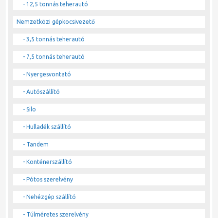
- 12,5 tonnás teherautó
Nemzetközi gépkocsivezető
- 3,5 tonnás teherautó
- 7,5 tonnás teherautó
- Nyergesvontató
- Autószállító
- Silo
- Hulladék szállító
- Tandem
- Konténerszállító
- Pótos szerelvény
- Nehézgép szállító
- Túlméretes szerelvény