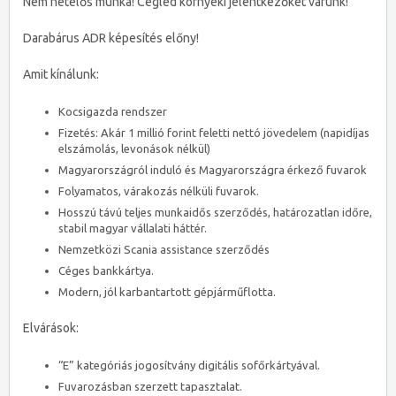
Nem hetelős munka! Cegléd környéki jelentkezőket várunk!
Darabárus ADR képesítés előny!
Amit kínálunk:
Kocsigazda rendszer
Fizetés: Akár 1 millió forint feletti nettó jövedelem (napidíjas
elszámolás, levonások nélkül)
Magyarországról induló és Magyarországra érkező fuvarok
Folyamatos, várakozás nélküli fuvarok.
Hosszú távú teljes munkaidős szerződés, határozatlan időre,
stabil magyar vállalati háttér.
Nemzetközi Scania assistance szerződés
Céges bankkártya.
Modern, jól karbantartott gépjárműflotta.
Elvárások:
“E” kategóriás jogosítvány digitális sofőrkártyával.
Fuvarozásban szerzett tapasztalat.