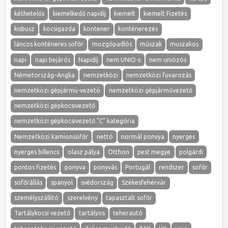
kéthetelős
kiemelkedő napidíj
kiemelt
kiemelt Fizetés
kisbusz
kocsigazda
kontener
konténerezés
láncos konténeres sofőr
mozgópadlós
műszak
muszakos
napi
napi bejárós
Napidíj
nem UNIO-s
nem uniózós
Németország–Anglia
nemzetközi
nemzetközi fuvarozás
nemzetközi gépjármü-vezetö
nemzetközi gépjárművezető
nemzetközi gépkocsivezető
nemzetközi gépkocsivezető "C" kategória
Nemzetközi kamionsofőr
nettó
normál ponvya
nyerges
nyerges billencs
olasz pálya
Otthon
pest megye
polgárdi
pontos fizetés
ponyva
ponyvás
Portugál
rendszer
sofőr
sofőrállás
spanyol
svédország
Székesfehérvár
személyszállító
szerelvény
tapasztalt sofőr
Tartálykocsi vezető
tartályos
teherautó