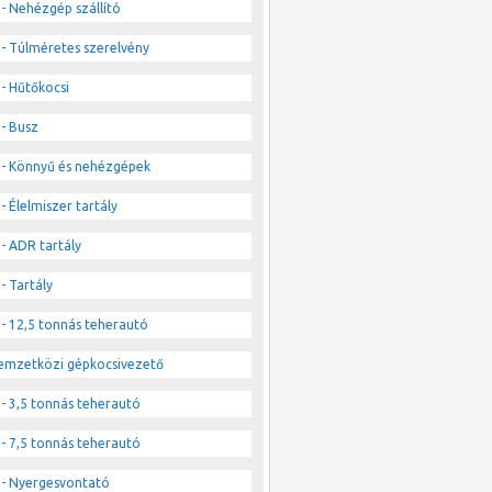
- Nehézgép szállító
- Túlméretes szerelvény
- Hűtőkocsi
- Busz
- Könnyű és nehézgépek
- Élelmiszer tartály
- ADR tartály
- Tartály
- 12,5 tonnás teherautó
emzetközi gépkocsivezető
- 3,5 tonnás teherautó
- 7,5 tonnás teherautó
- Nyergesvontató