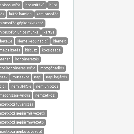
atásos sofőr
hosszútávú
hűtő
tős
hűtős kamion
kamionsofőr
mionsofőr gépkocsivezető
mionsofőr-uniós munka
kártya
hetelős
kiemelkedő napidíj
kiemelt
melt Fizetés
kisbusz
kocsigazda
ntener
konténerezés
cos konténeres sofőr
mozgópadlós
szak
muszakos
napi
napi bejárós
idíj
nem UNIO-s
nem uniózós
metország–Anglia
nemzetközi
mzetközi fuvarozás
mzetközi gépjármü-vezetö
mzetközi gépjárművezető
mzetközi gépkocsivezető