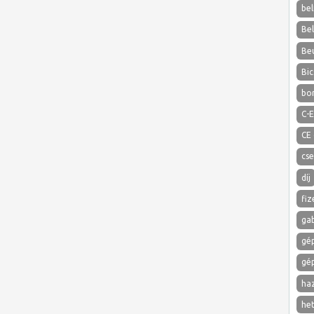
bel
Be
Be
Bic
bo
C-E
CE
cs
díj
fiz
ga
gé
gé
ha
het