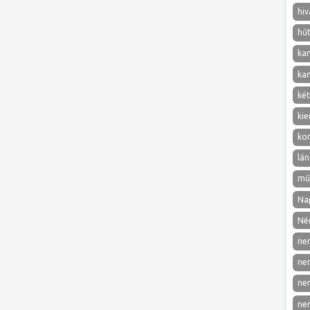
hiv
hű
ka
ka
két
kie
ko
lán
mű
Nap
Né
ne
ne
ne
ne