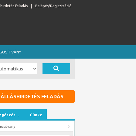
shirdetés feladás
Belépés/Regisztráció
OGOSÍTVÁNY
ÁLLÁSHIRDETÉS FELADÁS
ngészés …
Címke
gosítvány