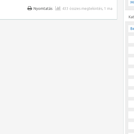
M
Nyomtatás
433 összes megtekintés, 1 ma
Ka
Be