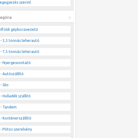
egegyezés szerint
tegória
lföldi gépkocsivezető
- 3,5 tonnás teherautó
- 7,5 tonnás teherautó
- Nyergesvontató
- Autószállító
- Silo
- Hulladék szállító
- Tandem
- Konténerszállító
- Pótos szerelvény