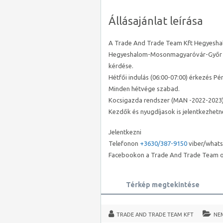
Állásajánlat leírása
A Trade And Trade Team Kft Hegyeshalm
Hegyeshalom-Mosonmagyaróvár-Győr kö
kérdése.
Hétfői indulás (06:00-07:00) érkezés P
Minden hétvége szabad.
Kocsigazda rendszer (MAN -2022-2023
Kezdők és nyugdíjasok is jelentkezhetn
Jelentkezni
Telefonon
+3630/387-9150
viber/what
Facebookon a Trade And Trade Team o
Térkép megtekintése
TRADE AND TRADE TEAM KFT
NE