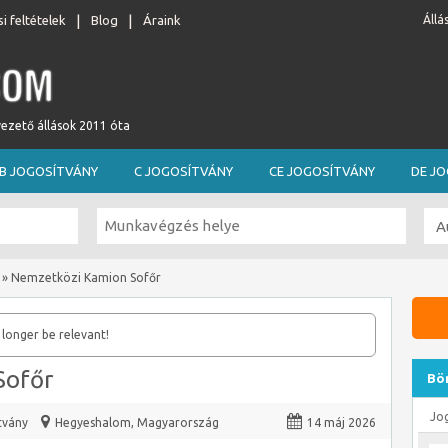
i feltételek
Blog
Áraink
Állá
vezető állások 2011 óta
B JOGOSÍTVÁNY
C JOGOSÍTVÁNY
CE JOGOSÍTVÁNY
DE J
»
Nemzetközi Kamion Sofőr
 longer be relevant!
Sofőr
Bö
Jo
tvány
Hegyeshalom
,
Magyarország
14 máj 2026