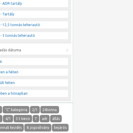
- ADR tartály
- Tartály
- 12,5 tonnás teherautó
- 5 tonnás teherautó
ladás dátuma
a
zen a héten
últ héten
bben a hónapban
"
"C" kategória
2/1
24tonna
1
4/1
5 t Iveco
7
adr
állás
onnali kezdés
B jogosítvány
bejárós