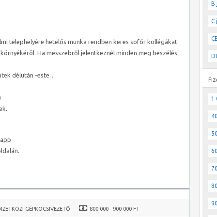
B 
C 
CE
i telephelyére hetelős munka rendben keres sofőr kollégákat
rnyékéröl. Ha messzebről jelentkeznél minden meg beszélés
DE
éntek délután -este…
Fiz
)
1 
ek.
40
50
sapp
ldalán.
60
70
80
90
MZETKÖZI GÉPKOCSIVEZETŐ
800 000 - 900 000 FT