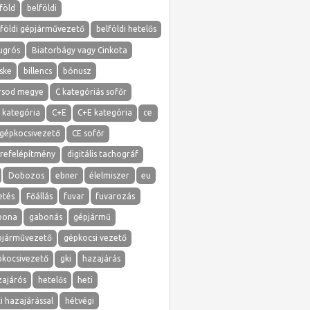
föld
belföldi
lföldi gépjárművezető
belföldi hetelős
ugrós
Biatorbágy vagy Cinkota
ske
billencs
bónusz
rsod megye
C kategóriás sofőr
 kategória
C+E
C+E kategória
ce
 gépkocsivezető
CE sofőr
erefelépítmény
digitális tachográf
Dobozos
ebner
élelmiszer
eu
etés
Főállás
fuvar
fuvarozás
bona
gabonás
gépjármű
pjárművezető
gépkocsi vezető
pkocsivezető
gki
hazajárás
zajárós
hetelős
heti
i hazajárással
hétvégi