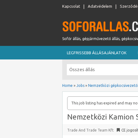
Kapcsolat
Adatvédelem
Szerződés
Sofőr állás, gépjárművezető állás, gépkocsi
LEGFRISSEBB ÁLLÁSAJÁNLATOK
Home
»
Jobs
»
Nemzetközi gépkocsivezető
This job listing has expired and may no
Nemzetközi Kamion 
Trade And Trade Team Kft
CE jogosí