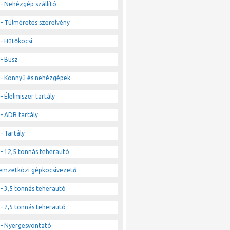
- Nehézgép szállító
- Túlméretes szerelvény
- Hűtőkocsi
- Busz
- Könnyű és nehézgépek
- Élelmiszer tartály
- ADR tartály
- Tartály
- 12,5 tonnás teherautó
emzetközi gépkocsivezető
- 3,5 tonnás teherautó
- 7,5 tonnás teherautó
- Nyergesvontató