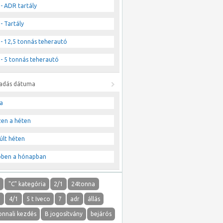
- ADR tartály
- Tartály
- 12,5 tonnás teherautó
- 5 tonnás teherautó
ladás dátuma
a
zen a héten
últ héten
bben a hónapban
"
"C" kategória
2/1
24tonna
1
4/1
5 t Iveco
7
adr
állás
onnali kezdés
B jogosítvány
bejárós