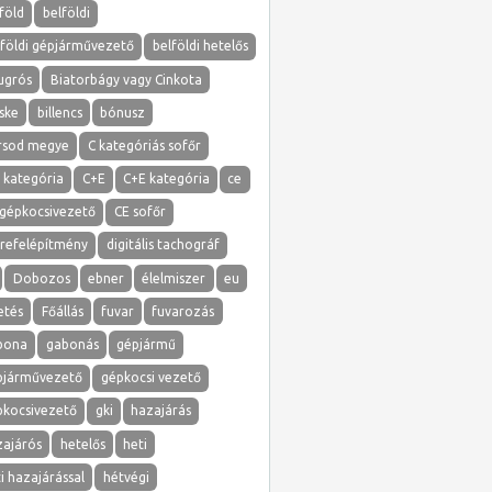
föld
belföldi
lföldi gépjárművezető
belföldi hetelős
ugrós
Biatorbágy vagy Cinkota
ske
billencs
bónusz
rsod megye
C kategóriás sofőr
 kategória
C+E
C+E kategória
ce
 gépkocsivezető
CE sofőr
erefelépítmény
digitális tachográf
Dobozos
ebner
élelmiszer
eu
etés
Főállás
fuvar
fuvarozás
bona
gabonás
gépjármű
pjárművezető
gépkocsi vezető
pkocsivezető
gki
hazajárás
zajárós
hetelős
heti
i hazajárással
hétvégi