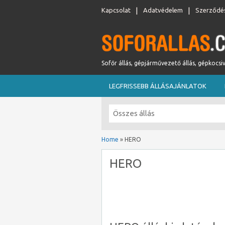
Kapcsolat
Adatvédelem
Szerződés
Sofőr állás, gépjárművezető állás, gépkocsi
LEGFRISSEBB ÁLLÁSAJÁNLATOK
Home
»
HERO
HERO