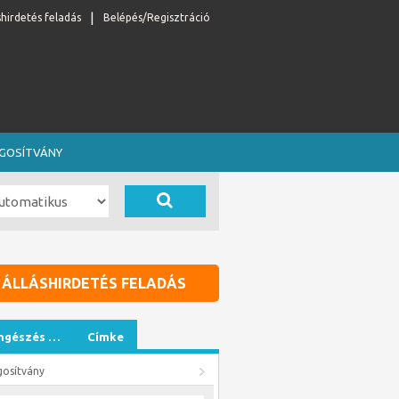
shirdetés feladás
Belépés/Regisztráció
OGOSÍTVÁNY
ÁLLÁSHIRDETÉS FELADÁS
ngészés …
Címke
gosítvány