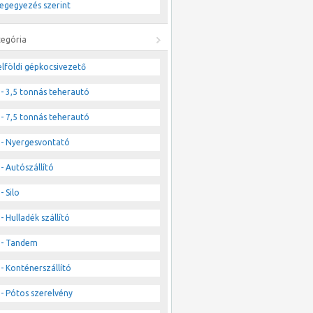
egegyezés szerint
tegória
lföldi gépkocsivezető
- 3,5 tonnás teherautó
- 7,5 tonnás teherautó
- Nyergesvontató
- Autószállító
- Silo
- Hulladék szállító
- Tandem
- Konténerszállító
- Pótos szerelvény