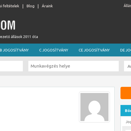
i feltételek
Blog
Áraink
Állá
vezető állások 2011 óta
B JOGOSÍTVÁNY
C JOGOSÍTVÁNY
CE JOGOSÍTVÁNY
DE J
Bö
Jo