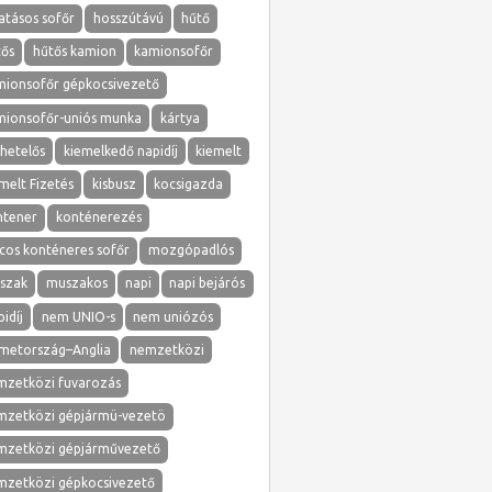
atásos sofőr
hosszútávú
hűtő
tős
hűtős kamion
kamionsofőr
mionsofőr gépkocsivezető
mionsofőr-uniós munka
kártya
hetelős
kiemelkedő napidíj
kiemelt
melt Fizetés
kisbusz
kocsigazda
ntener
konténerezés
cos konténeres sofőr
mozgópadlós
szak
muszakos
napi
napi bejárós
idíj
nem UNIO-s
nem uniózós
metország–Anglia
nemzetközi
mzetközi fuvarozás
mzetközi gépjármü-vezetö
mzetközi gépjárművezető
mzetközi gépkocsivezető