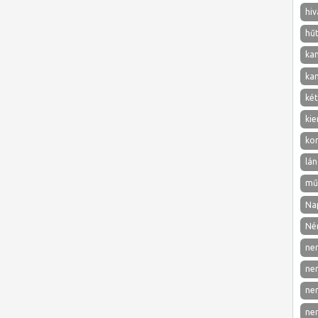
hiv
hű
ka
ka
két
kie
ko
lán
mű
Nap
Né
ne
ne
ne
ne