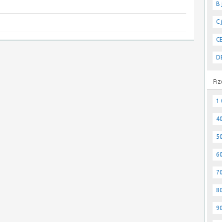
B 
C 
CE
DE
Fiz
1 
40
50
60
70
80
90