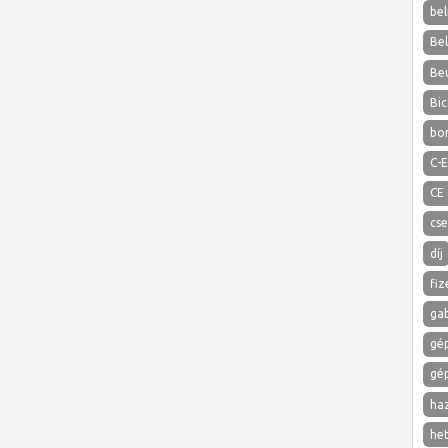
bel
Be
Be
Bic
bo
C-E
CE
cs
díj
fiz
ga
gé
gé
ha
het