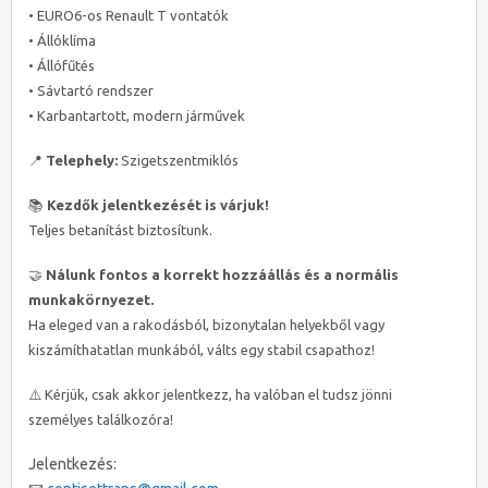
• EURO6-os Renault T vontatók
• Állóklíma
• Állófűtés
• Sávtartó rendszer
• Karbantartott, modern járművek
📍
Telephely:
Szigetszentmiklós
📚
Kezdők jelentkezését is várjuk!
Teljes betanítást biztosítunk.
🤝
Nálunk fontos a korrekt hozzáállás és a normális
munkakörnyezet.
Ha eleged van a rakodásból, bizonytalan helyekből vagy
kiszámíthatatlan munkából, válts egy stabil csapathoz!
⚠️ Kérjük, csak akkor jelentkezz, ha valóban el tudsz jönni
személyes találkozóra!
Jelentkezés: