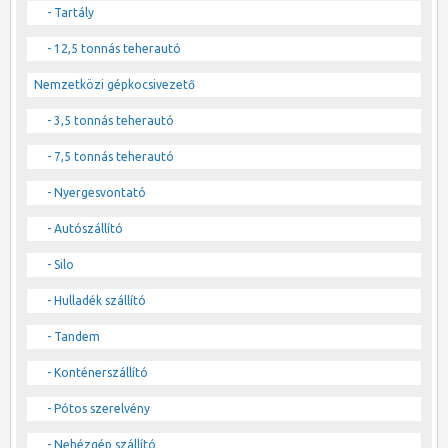
- Tartály
- 12,5 tonnás teherautó
Nemzetközi gépkocsivezető
- 3,5 tonnás teherautó
- 7,5 tonnás teherautó
- Nyergesvontató
- Autószállító
- Silo
- Hulladék szállító
- Tandem
- Konténerszállító
- Pótos szerelvény
- Nehézgép szállító