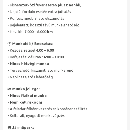
• Kisnemzetközi fuvar esetén
plusz napidíj
• Napi 2. forduló esetén extra juttatás
• Pontos, megbízható elszámolás
• Bejelentett, hosszú távú munkalehetőség
• Havi kb.
7.000 – 8.000 km
🕒
Munkaidő / Beosztás:
• Kezdés: reggel
4:00 – 6:00
• Befejezés: délután
16:00 – 18:00
•
Nincs hétvégi munka
• Tervezhető, kiszámítható munkarend
• Napi hazajárós lehetőség
🚛
Munka jellege:
•
Nincs fizikai munka
•
Nem kell rakodni
• A feladat főként vezetés és konténer szállítás
• Kulturált, nyugodt munkavégzés
🚚
Járműpark: