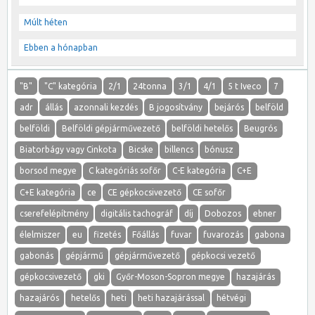
Múlt héten
Ebben a hónapban
"B"
"C" kategória
2/1
24tonna
3/1
4/1
5 t Iveco
7
adr
állás
azonnali kezdés
B jogosítvány
bejárós
belföld
belföldi
Belföldi gépjárművezető
belföldi hetelős
Beugrós
Biatorbágy vagy Cinkota
Bicske
billencs
bónusz
borsod megye
C kategóriás sofőr
C-E kategória
C+E
C+E kategória
ce
CE gépkocsivezető
CE sofőr
cserefelépítmény
digitális tachográf
díj
Dobozos
ebner
élelmiszer
eu
fizetés
Főállás
fuvar
fuvarozás
gabona
gabonás
gépjármű
gépjárművezető
gépkocsi vezető
gépkocsivezető
gki
Győr-Moson-Sopron megye
hazajárás
hazajárós
hetelős
heti
heti hazajárással
hétvégi