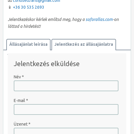
📧
contisettrans@gmail.com
📱
+36 30 535 2693
Jelentkezéskor kérlek említsd meg, hogy a
soforallas.com
-on
láttad a hirdetést!
Állásajánlat leírása
Jelentkezés az állásajánlatra
Térkép megtekintése
Jelentkezés elküldése
JELENTKEZEM AZONNAL
Név
*
E-mail
*
Üzenet
*