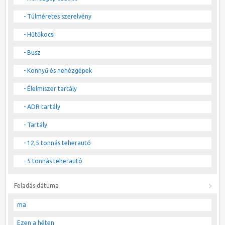
- Túlméretes szerelvény
- Hűtőkocsi
- Busz
- Könnyű és nehézgépek
- Élelmiszer tartály
- ADR tartály
- Tartály
- 12,5 tonnás teherautó
- 5 tonnás teherautó
Feladás dátuma
ma
Ezen a héten