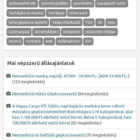
Székesfehérvár
személyszállító
szerelvény
tapasztalt sofőr
Tartálykocsi vezető
tartályos
teherautó
tehergépkocsi vezető
Teljes munkaidő
TGK
UK
unio
üzemanyag
versenyképes
veszprém
veszprém megye
vezető
vontató
wab
walkingfloor
XVI
Mai népszerű állásajánlatok
Nemzetközi munka, napidíj: 47.000 - 50.000 Ft,- (ADR 53.000 Ft,-)
(153 megtekintés)
Nemzetközi Hűtős Gépkocsivezető
(84 megtekintés)
A Happy Cargo Kft. hűtős, napi bejárós munkára keres váltott
műszakra gépkocsivezetőket Biatorbágyra C+E kategóriával, akár
havi 1.100.000 Ft elérhető nettó bérrel, illetve C kategóriával, havi
700.000 Ft elérhető nettó bérrel
(82 megtekintés)
Nemzetközi és belföldi gépkocsivezető
(75 megtekintés)