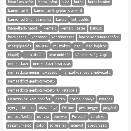
hivatásos sofőr
hosszútávú
hűtő
hűtős
hűtős kamion
kamionsofőr
kamionsofőr gépkocsivezető
kamionsofőr-uniós munka
kártya
kéthetelős
kiemelkedő napidíj
kiemelt
kiemelt Fizetés
kisbusz
kocsigazda
kontener
konténerezés
láncos konténeres sofőr
mozgópadlós
műszak
muszakos
napi
napi bejárós
Napidíj
nem UNIO-s
nem uniózós
Németország–Anglia
nemzetközi
nemzetközi fuvarozás
nemzetközi gépjármü-vezetö
nemzetközi gépjárművezető
nemzetközi gépkocsivezető
nemzetközi gépkocsivezető "C" kategória
Nemzetközi kamionsofőr
nettó
normál ponvya
nyerges
nyerges billencs
olasz pálya
Otthon
pest megye
polgárdi
pontos fizetés
ponyva
ponyvás
Portugál
rendszer
részmunkaidő
sofőr
sofőrállás
spanyol
svédország