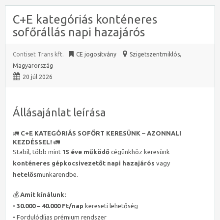
C+E kategóriás konténeres
sofőrállás napi hazajárós
Contiset Trans kft.
CE jogosítvány
Szigetszentmiklós
,
Magyarország
20 júl 2026
Állásajánlat leírása
🚛
C+E KATEGÓRIÁS SOFŐRT KERESÜNK – AZONNALI
KEZDÉSSEL!
🚛
Stabil, több mint
15 éve működő
cégünkhöz keresünk
konténeres gépkocsivezetőt
napi hazajárós
vagy
hetelős
munkarendbe.
💰
Amit kínálunk:
•
30.000 – 40.000 Ft/nap
kereseti lehetőség
• Fordulódíjas prémium rendszer