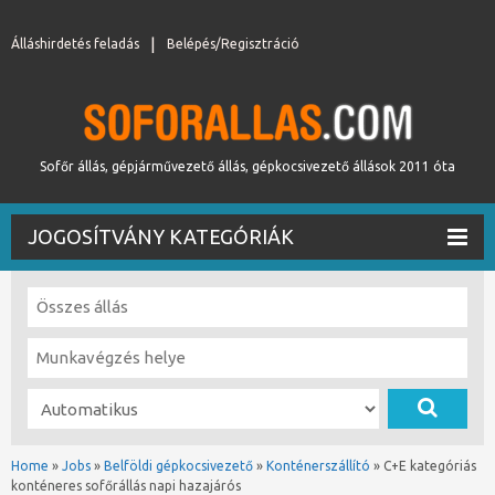
Álláshirdetés feladás
Belépés/Regisztráció
Sofőr állás, gépjárművezető állás, gépkocsivezető állások 2011 óta
JOGOSÍTVÁNY KATEGÓRIÁK
Home
»
Jobs
»
Belföldi gépkocsivezető
»
Konténerszállító
»
C+E kategóriás
konténeres sofőrállás napi hazajárós