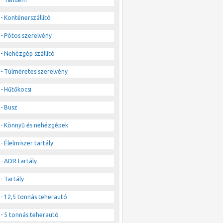
- Konténerszállító
- Pótos szerelvény
- Nehézgép szállító
- Túlméretes szerelvény
- Hűtőkocsi
- Busz
- Könnyű és nehézgépek
- Élelmiszer tartály
- ADR tartály
- Tartály
- 12,5 tonnás teherautó
- 5 tonnás teherautó