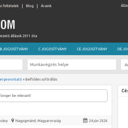
i feltételek
Blog
Áraink
Állá
vezető állások 2011 óta
B JOGOSÍTVÁNY
C JOGOSÍTVÁNY
CE JOGOSÍTVÁNY
DE J
ergesvontató
»
Belföldes sofőrállás
Cé
 longer be relevant!
tvány
Nagyigmánd
,
Magyarország
24 jún 2026