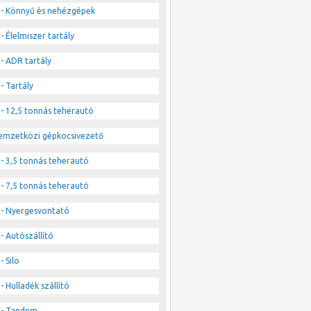
- Könnyű és nehézgépek
- Élelmiszer tartály
- ADR tartály
- Tartály
- 12,5 tonnás teherautó
emzetközi gépkocsivezető
- 3,5 tonnás teherautó
- 7,5 tonnás teherautó
- Nyergesvontató
- Autószállító
- Silo
- Hulladék szállító
- Tandem