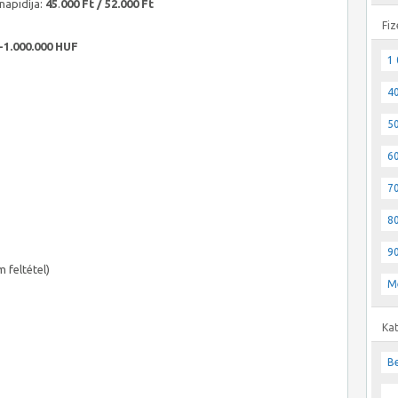
napidíja:
45
.
000 Ft / 52.000 Ft
Fiz
-1.000.000 HUF
1 
40
50
60
70
80
90
 feltétel)
M
Ka
Be