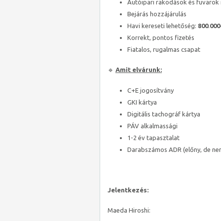
Autóipari rakodások és fuvarok 
Bejárás hozzájárulás
Havi kereseti lehetőség:
800
.
000
Korrekt, pontos fizetés
Fiatalos, rugalmas csapat
🔹
Amit elvárunk:
C+E jogosítvány
GKI kártya
Digitális tachográf kártya
PÁV alkalmassági
1-2 év tapasztalat
Darabszámos ADR (előny, de nem
Jelentkezés:
Maeda Hiroshi: