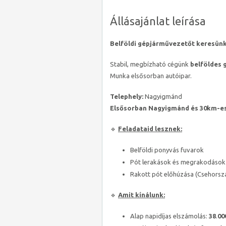
Állásajánlat leírása
Belföldi gépjárművezetőt keresünk 
Stabil, megbízható cégünk
belföldes 
Munka elsősorban autóipar.
Telephely:
Nagyigmánd
Elsősorban Nagyigmánd és 30km-es
🔹
Feladataid lesznek:
Belföldi ponyvás fuvarok
Pót lerakások és megrakodások
Rakott pót előhúzása (Csehorsz
🔹
Amit kínálunk:
Alap napidíjas elszámolás:
38
.
00