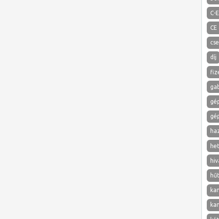
C-E
CE
cs
díj
fiz
ga
gé
gé
ha
het
hiv
hű
ka
ka