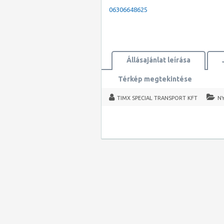
06306648625
Állásajánlat leírása
Térkép megtekintése
TIMX SPECIAL TRANSPORT KFT
N