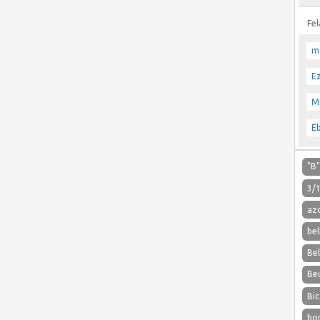
Fe
m
E
M
E
"B
3/
az
bel
Be
Be
Bic
bo