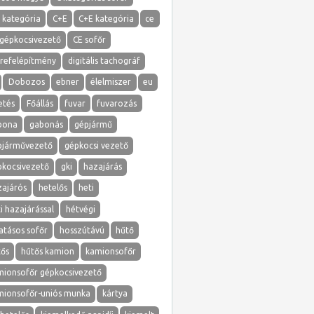
 kategória
C+E
C+E kategória
ce
 gépkocsivezető
CE sofőr
erefelépítmény
digitális tachográf
Dobozos
ebner
élelmiszer
eu
etés
Főállás
fuvar
fuvarozás
bona
gabonás
gépjármű
pjárművezető
gépkocsi vezető
pkocsivezető
gki
hazajárás
zajárós
hetelős
heti
i hazajárással
hétvégi
atásos sofőr
hosszútávú
hűtő
tős
hűtős kamion
kamionsofőr
mionsofőr gépkocsivezető
mionsofőr-uniós munka
kártya