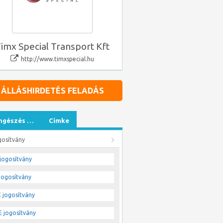
imx Special Transport Kft
http://www.timxspecial.hu
ÁLLÁSHIRDETÉS FELADÁS
ngészés …
Címke
gosítvány
jogosítvány
jogosítvány
 jogosítvány
 jogosítvány