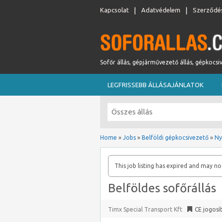
Kapcsolat
Adatvédelem
Szerződés
Sofőr állás, gépjárművezető állás, gépkocsi
LEGFRISSEBB ÁLLÁSAJÁNLATOK
Home
»
Jobs
»
Belföldi gépkocsivezető
»
Ny
This job listing has expired and may no
Belföldes sofőrállás
Timx Special Transport Kft
CE jogosí