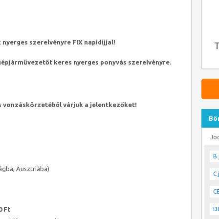
nyerges szerelvényre FIX napidíjjal!
T
gépjárművezetőt keres nyerges ponyvás szerelvényre
.
 vonzáskörzetéből várjuk a jelentkezőket!
Bö
Jo
B 
ágba, Ausztriába)
C 
CE
DE
0 Ft