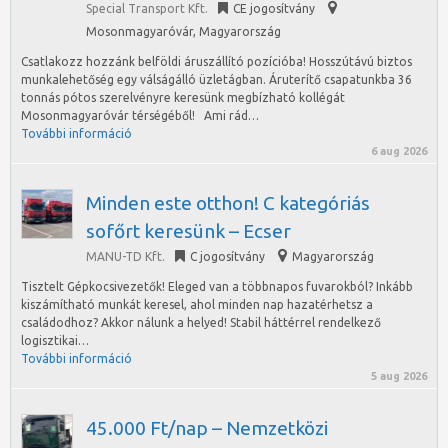
Special Transport Kft.
CE jogosítvány
Mosonmagyaróvár
,
Magyarország
Csatlakozz hozzánk belföldi áruszállító pozícióba! Hosszútávú biztos
munkalehetőség egy válságálló üzletágban. Áruterítő csapatunkba 36
tonnás pótos szerelvényre keresünk megbízható kollégát
Mosonmagyaróvár térségéből! Ami rád…
További információ
6 aug 2026
Minden este otthon! C kategóriás
sofőrt keresünk – Ecser
MANU-TD Kft.
C jogosítvány
Magyarország
Tisztelt Gépkocsivezetők! Eleged van a többnapos fuvarokból? Inkább
kiszámítható munkát keresel, ahol minden nap hazatérhetsz a
családodhoz? Akkor nálunk a helyed! Stabil háttérrel rendelkező
logisztikai…
További információ
5 aug 2026
45.000 Ft/nap – Nemzetközi