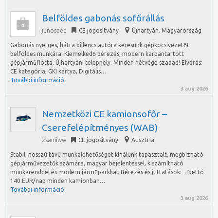
Belföldes gabonás sofőrállás
junosped
CE jogosítvány
Újhartyán
,
Magyarország
Gabonás nyerges, hátra billencs autóra keresünk gépkocsivezetőt
belföldes munkára! Kiemelkedő bérezés, modern karbantartott
gépjárműflotta. Újhartyáni telephely. Minden hétvége szabad! Elvárás:
CE kategória, GKI kártya, Digitális…
További információ
3 aug 2026
Nemzetközi CE kamionsofőr –
Cserefelépítményes (WAB)
zsaniiww
CE jogosítvány
Ausztria
Stabil, hosszú távú munkalehetőséget kínálunk tapasztalt, megbízható
gépjárművezetők számára, magyar bejelentéssel, kiszámítható
munkarenddel és modern járműparkkal. Bérezés és juttatások: – Nettó
140 EUR/nap minden kamionban…
További információ
3 aug 2026