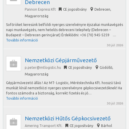
Debrecen
Pannon Express Kft
CE jogosítvány
Debrecen
,
Magyarország
Sofőröket keresünk belföldi nyerges szerelvényre éjszakai munkavégzés
napi munkavégzés, nem hetelős debreceni telephely (Debrecen –
Budapest – Debrecen gerincjárat) Érdeklődni: +36 (70) 945-5259 …
További információ
30 júl 2026
Nemzetközi Gépjárművezető
p.peter@mtlogistic.hu
CE jogosítvány
Gödöllő
,
Magyarország
Gépjárművezető állás ! Az MT- Logistic, Méréstechnika Kft. hosszú távú
munkát kínál nemzetközi nyerges szerelvényre gépkocsivezetőknek! Ha
fontos számodra a biztonság, korrekt fizetés és jó…
További információ
30 júl 2026
Nemzetközi Hűtős Gépkocsivezető
Amering Transport Kft.
CE jogosítvány
Bárhol