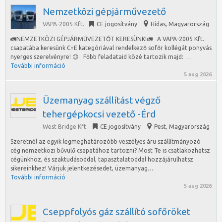
Nemzetközi gépjárművezető
VAPA-2005 Kft.
CE jogosítvány
Hidas
,
Magyarország
🚛NEMZETKÖZI GÉPJÁRMŰVEZETŐT KERESÜNK!🚛 A VAPA-2005 Kft.
csapatába keresünk C+E kategóriával rendelkező sofőr kollégát ponyvás
nyerges szerelvényre! 😊 Főbb feladataid közé tartozik majd: …
További információ
5 aug 2026
Üzemanyag szállítást végző
tehergépkocsi vezető -Érd
West Bridge Kft.
CE jogosítvány
Pest
,
Magyarország
Szeretnél az egyik legmeghatározóbb veszélyes áru szállítmányozó
cég nemzetközi bővülő csapatához tartozni? Most Te is csatlakozhatsz
cégünkhöz, és szaktudásoddal, tapasztalatoddal hozzájárulhatsz
sikereinkhez! Várjuk jelentkezésedet, üzemanyag…
További információ
5 aug 2026
Cseppfolyós gáz szállító sofőröket