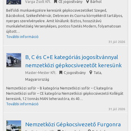
Varga Zsolt Kft.
CE jogosítvány
Bárhol
Belföldi munkavégzésre keresünk gépkocsivezetőket Szeged,
Bácsbokod, Székesfehérvár, Debrecen és Csorna környékéről tartályos,
nyerges szerelvényekre. Amit kínálunk: Biztos, hosszútávú
munkalehetőség Versenyképes, pontos fizetés Modern, folyamatosan
újított…
További információ
31 júl 2026
B, C és C+E kategóriás jogosítvánnyal
nemzetközi gépkocsivezetőt keresünk
Master-Mester Kft.
C jogosítvány
Tata
,
Magyarország
Nemzetközi sofőr – B kategória Nemzetközi sofőr – C kategória
Nemzetközi sofőr – CE kategória Nemzetközi gépkocsivezető Kollégát
keresünk, 12 tonnás MAN teherautóra, és 40…
További információ
31 júl 2026
Nemzetközi Gépkocsivezető Furgonra