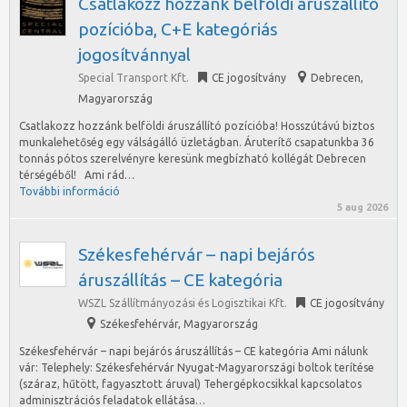
Csatlakozz hozzánk belföldi áruszállító
pozícióba, C+E kategóriás
jogosítvánnyal
Special Transport Kft.
CE jogosítvány
Debrecen
,
Magyarország
Csatlakozz hozzánk belföldi áruszállító pozícióba! Hosszútávú biztos
munkalehetőség egy válságálló üzletágban. Áruterítő csapatunkba 36
tonnás pótos szerelvényre keresünk megbízható kollégát Debrecen
térségéből! Ami rád…
További információ
5 aug 2026
Székesfehérvár – napi bejárós
áruszállítás – CE kategória
WSZL Szállítmányozási és Logisztikai Kft.
CE jogosítvány
Székesfehérvár
,
Magyarország
Székesfehérvár – napi bejárós áruszállítás – CE kategória Ami nálunk
vár: Telephely: Székesfehérvár Nyugat-Magyarországi boltok terítése
(száraz, hűtött, fagyasztott áruval) Tehergépkocsikkal kapcsolatos
adminisztrációs feladatok ellátása…