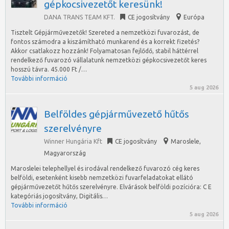
gépkocsivezetőt keresünk!
DANA TRANS TEAM KFT.
CE jogosítvány
Európa
Tisztelt Gépjárművezetők! Szereted a nemzetközi fuvarozást, de
fontos számodra a kiszámítható munkarend és a korrekt fizetés?
Akkor csatlakozz hozzánk! Folyamatosan fejlődő, stabil háttérrel
rendelkező fuvarozó vállalatunk nemzetközi gépkocsivezetőt keres
hosszú távra. 45.000 Ft /…
További információ
5 aug 2026
Belföldes gépjárművezető hűtős
szerelvényre
Winner Hungária Kft
CE jogosítvány
Maroslele
,
Magyarország
Maroslelei telephellyel és irodával rendelkező fuvarozó cég keres
belföldi, esetenként kisebb nemzetközi fuvarfeladatokat ellátó
gépjárművezetőt hűtős szerelvényre. Elvárások belföldi pozícióra: C E
kategóriás jogosítvány, Digitális…
További információ
5 aug 2026