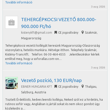
További információ
3 aug 2026
TEHERGÉPKOCSI VEZETŐ 800.000-
900.000 Ft/hó
kistenykft@gmail.com
CE jogosítvány
Szakmár
,
Magyarország
Tehergépkocsi vezető kollégát keresünk Magyarország-Olaszország
viszonylatra, hetelős munkára. Hétvége itthon. Telephely Szakmár,
Kistény-Trans Kft. Telefon: 06-30-464-4555 Jelentkezéskor kérlek
említsd meg, hogy a soforallas.com-on…
További információ
3 aug 2026
Vezető pozíció, 130 EUR/nap
EBNER HUNGARIA KFT
CE jogosítvány
Thalgau
,
Salzburg, Ausztria
Tisztelt Érdeklödö, kedves leendö kolléga, Neked szól ez a hirdetés, ha
rutinos sofőr vagy, Angliában is jártál sokat és nem okoz gondot úgy
közlekedni a…