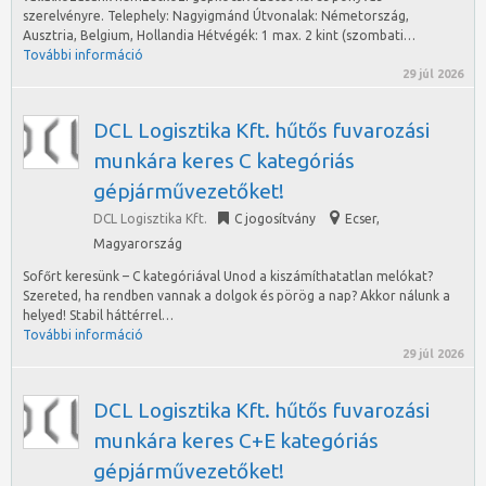
szerelvényre. Telephely: Nagyigmánd Útvonalak: Németország,
Ausztria, Belgium, Hollandia Hétvégék: 1 max. 2 kint (szombati…
További információ
29 júl 2026
DCL Logisztika Kft. hűtős fuvarozási
munkára keres C kategóriás
gépjárművezetőket!
DCL Logisztika Kft.
C jogosítvány
Ecser
,
Magyarország
Sofőrt keresünk – C kategóriával Unod a kiszámíthatatlan melókat?
Szereted, ha rendben vannak a dolgok és pörög a nap? Akkor nálunk a
helyed! Stabil háttérrel…
További információ
29 júl 2026
DCL Logisztika Kft. hűtős fuvarozási
munkára keres C+E kategóriás
gépjárművezetőket!