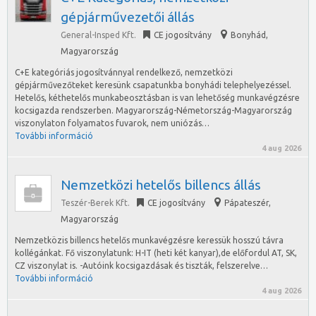
gépjárművezetői állás
General-Insped Kft.
CE jogosítvány
Bonyhád
,
Magyarország
C+E kategóriás jogosítvánnyal rendelkező, nemzetközi
gépjárművezőteket keresünk csapatunkba bonyhádi telephelyezéssel.
Hetelős, kéthetelős munkabeosztásban is van lehetőség munkavégzésre
kocsigazda rendszerben. Magyarország-Németország-Magyarország
viszonylaton folyamatos fuvarok, nem uniózás…
További információ
4 aug 2026
Nemzetközi hetelős billencs állás
Teszér-Berek Kft.
CE jogosítvány
Pápateszér
,
Magyarország
Nemzetközis billencs hetelős munkavégzésre keressük hosszú távra
kollégánkat. Fő viszonylatunk: H-IT (heti két kanyar),de előfordul AT, SK,
CZ viszonylat is. -Autóink kocsigazdásak és tiszták, felszerelve…
További információ
4 aug 2026