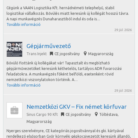
Cégünk a VAAN Logisztika Kft. hernádnémeti telephelyű, stabil
logisztikai vállalkozás. Bővülés miatt keresünk új kollégát hosszú távra.
A napi munkavégzés Dunaharasztiból indul és oda is…
További információ
29 júl 2026
Gépjárművezető
Trans Injekt
CE jogosítvány
Magyarország
Bővülő flottánk új kollégákat vár! Tapasztalt és megbízható
gépjárművezetőket keresünk kéthetelős, tartályos ADR fuvarozási
feladatokra. A munkavégzés főként belföldi, esetenként rövid
nemzetközi viszonylatokon történik. A…
További információ
29 júl 2026
Nemzetközi GKV – Fix német körfuvar
Sinus Cargo 90 Kft
CE jogosítvány
Töltéstava
,
Magyarország
Nyerges szerelvényre, CE kategóriás jogosítvánnyal és gki. kártyával
rendelkező elsősorban Győr környéki gépkocsivezetőt keresünk állandó,