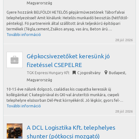
Magyarország
Gyere hozzánk BELFÖLDI HETELŐS gépjárművezetőnek Táborfalvai
telephelyezéssel! Amit kínálunk: Hetelős munkaidő beosztás (hétfőtől-
péntekig). Fő partnereink által szállított áruk teljeskörű építőipari
termékek (Tégla,cement,Zsákos anyag, vas áru, Beton árú….
További információ
28 júl 2026
Gépkocsivezetőket keresünk jó
fizetéssel CSEPELRE
TGK Express Hungary Kft
C jogosítvány
Budapest
,
Magyarország
10-15 éve nálunk dolgozó, családias kis csapatba keressük új
kollégáinkat C kategóriával és GKI-val áruterítői munkára, csepeli
telephelyre elsősorban Dél-Pest környékéről. Jó légkör, gyors fel-…
További információ
28 júl 2026
A DCL Logisztika Kft. telephelyes
shunter (pótkocsi mozgató)