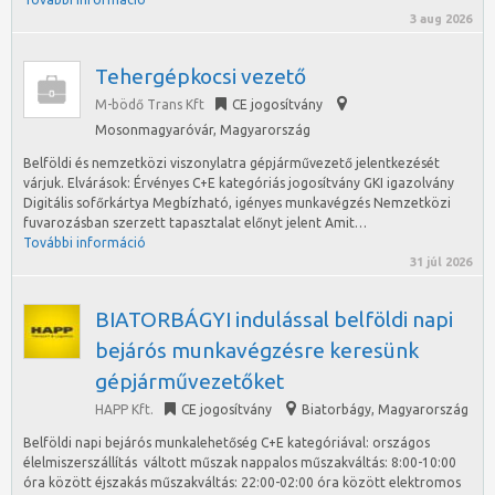
3 aug 2026
Tehergépkocsi vezető
M-bödő Trans Kft
CE jogosítvány
Mosonmagyaróvár
,
Magyarország
Belföldi és nemzetközi viszonylatra gépjárművezető jelentkezését
várjuk. Elvárások: Érvényes C+E kategóriás jogosítvány GKI igazolvány
Digitális sofőrkártya Megbízható, igényes munkavégzés Nemzetközi
fuvarozásban szerzett tapasztalat előnyt jelent Amit…
További információ
31 júl 2026
BIATORBÁGYI indulással belföldi napi
bejárós munkavégzésre keresünk
gépjárművezetőket
HAPP Kft.
CE jogosítvány
Biatorbágy
,
Magyarország
Belföldi napi bejárós munkalehetőség C+E kategóriával: országos
élelmiszerszállítás váltott műszak nappalos műszakváltás: 8:00-10:00
óra között éjszakás műszakváltás: 22:00-02:00 óra között elektromos