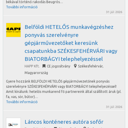
békával történő rakodás Beugrós…
További információ
31 júl 2026
Belföldi HETELŐS munkavégzéshez
ponyvás szerelvényre
gépjárművezetőket keresünk
csapatunkba SZÉKESFEHÉRVÁRI vagy
BIATORBÁGYI telephelyezéssel
HAPP Kft.
CE jogosítvány
Székesfehérvár
,
Magyarország
Gyere hozzánk BELFÖLDI HETELŐS gépjárművezetőnek ponyvás
szerelvényre SZÉKESFEHÉRVÁRI vagy BIATORBÁGYI telephelyezéssel!
Amit kínálunk: hetelős munkarend fő partnereink által szállított áruk (pl.
fa, vas, sör, bútor)…
További információ
31 júl 2026
Láncos konténeres autóra sofőr