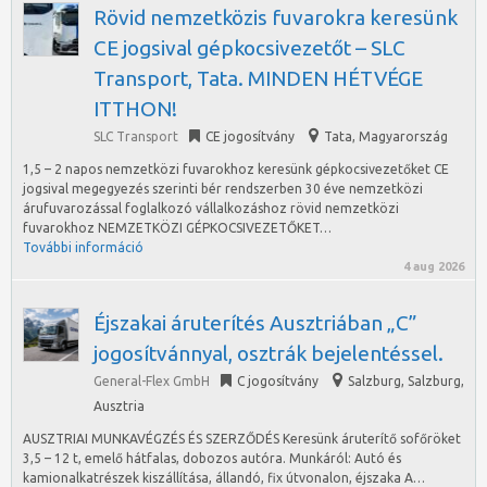
Rövid nemzetközis fuvarokra keresünk
CE jogsival gépkocsivezetőt – SLC
Transport, Tata. MINDEN HÉTVÉGE
ITTHON!
SLC Transport
CE jogosítvány
Tata
,
Magyarország
1,5 – 2 napos nemzetközi fuvarokhoz keresünk gépkocsivezetőket CE
jogsival megegyezés szerinti bér rendszerben 30 éve nemzetközi
árufuvarozással foglalkozó vállalkozáshoz rövid nemzetközi
fuvarokhoz NEMZETKÖZI GÉPKOCSIVEZETŐKET…
További információ
4 aug 2026
Éjszakai áruterítés Ausztriában „C”
jogosítvánnyal, osztrák bejelentéssel.
General-Flex GmbH
C jogosítvány
Salzburg
,
Salzburg,
Ausztria
AUSZTRIAI MUNKAVÉGZÉS ÉS SZERZŐDÉS Keresünk áruterítő sofőröket
3,5 – 12 t, emelő hátfalas, dobozos autóra. Munkáról: Autó és
kamionalkatrészek kiszállítása, állandó, fix útvonalon, éjszaka A…