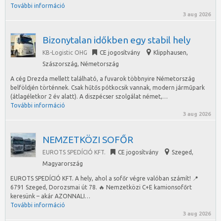
További információ
3 aug 2026
Bizonytalan időkben egy stabil hely
KB-Logistic OHG
CE jogosítvány
Klipphausen
,
Szászország, Németország
A cég Drezda mellett található, a fuvarok többnyire Németország
belföldjén történnek. Csak hűtős pótkocsik vannak, modern járműpark
(átlagéletkor 2 év alatt). A diszpécser szolgálat német,…
További információ
3 aug 2026
NEMZETKÖZI SOFŐR
EUROTS SPEDÍCIÓ KFT.
CE jogosítvány
Szeged
,
Magyarország
EUROTS SPEDÍCIÓ KFT. A hely, ahol a sofőr végre valóban számít! 📍
6791 Szeged, Dorozsmai út 78. 🔥 Nemzetközi C+E kamionsofőrt
keresünk – akár AZONNALI…
További információ
3 aug 2026