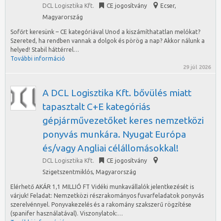
DCL Logisztika Kft.
CE jogosítvány
Ecser
,
Magyarország
Sofőrt keresünk – CE kategóriával Unod a kiszámíthatatlan melókat?
Szereted, ha rendben vannak a dolgok és pörög a nap? Akkor nálunk a
helyed! Stabil háttérrel…
További információ
29 júl 2026
A DCL Logisztika Kft. bővülés miatt
tapasztalt C+E kategóriás
gépjárművezetőket keres nemzetközi
ponyvás munkára. Nyugat Európa
és/vagy Angliai célállomásokkal!
DCL Logisztika Kft.
CE jogosítvány
Szigetszentmiklós
,
Magyarország
Elérhető AKÁR 1,1 MILLIÓ FT Vidéki munkavállalók jelentkezését is
várjuk! Feladat: Nemzetközi részrakományos fuvarfeladatok ponyvás
szerelvénnyel. Ponyvakezelés és a rakomány szakszerű rögzítése
(spanifer használatával). Viszonylatok:…