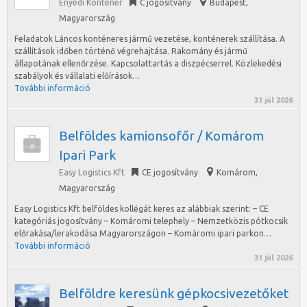
Enyedi Konténer
C jogosítvány
Budapest
,
Magyarország
Feladatok Láncos konténeres jármű vezetése, konténerek szállítása. A
szállítások időben történő végrehajtása. Rakomány és jármű
állapotának ellenőrzése. Kapcsolattartás a diszpécserrel. Közlekedési
szabályok és vállalati előírások…
További információ
31 júl 2026
Belföldes kamionsofőr / Komárom
Ipari Park
Easy Logistics Kft
CE jogosítvány
Komárom
,
Magyarország
Easy Logistics Kft belföldes kollégát keres az alábbiak szerint: – CE
kategóriás jogosítvány – Komáromi telephely – Nemzetközis pótkocsik
előrakása/lerakodása Magyarországon – Komáromi ipari parkon…
További információ
31 júl 2026
Belföldre keresünk gépkocsivezetőket