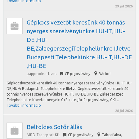
További információ
29 júl 2026
Gépkocsivezetőt keresünk 40 tonnás
nyerges szerelvényünkre HU-IT, HU-
DE ,HU-
BE,ZalaegerszegiTelephelünkre Illetve
Budapesti Telephelünkre HU-IT,HU-DE
,HU-BE
pappmolnartrans
CE jogosítvány
Bárhol
Gépkocsivezetőt keresünk 40 tonnás nyerges szerelvényünkre HU-IT,HU-
DE,HU-A Budapesti Telephelünkre Illetve Gépkocsivezetőt keresünk 40
tonnás nyerges szerelvényünkre HU-IT, HU-DE ,HU-BE,Zalaegerszegi
Telephelünkre Követelmények: C+E kategóriás jogosítvány, GKI…
További információ
28 júl 2026
Belföldes Sofőr állás
MRD Transport Kft
CE jogosítvány
Táborfalva
,