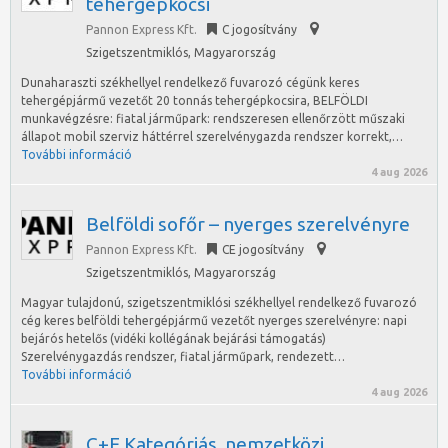
tehergépkocsi
Pannon Express Kft.
C jogosítvány
Szigetszentmiklós
,
Magyarország
Dunaharaszti székhellyel rendelkező fuvarozó cégünk keres
tehergépjármű vezetőt 20 tonnás tehergépkocsira, BELFÖLDI
munkavégzésre: fiatal járműpark: rendszeresen ellenőrzött műszaki
állapot mobil szerviz háttérrel szerelvénygazda rendszer korrekt,…
További információ
4 aug 2026
Belföldi sofőr – nyerges szerelvényre
Pannon Express Kft.
CE jogosítvány
Szigetszentmiklós
,
Magyarország
Magyar tulajdonú, szigetszentmiklósi székhellyel rendelkező fuvarozó
cég keres belföldi tehergépjármű vezetőt nyerges szerelvényre: napi
bejárós hetelős (vidéki kollégának bejárási támogatás)
Szerelvénygazdás rendszer, fiatal járműpark, rendezett…
További információ
4 aug 2026
C+E Kategóriás, nemzetközi