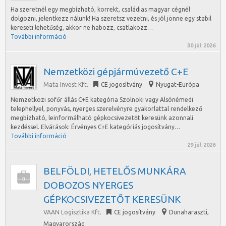
Ha szeretnél egy megbízható, korrekt, családias magyar cégnél
dolgozni, jelentkezz nálunk! Ha szeretsz vezetni, és jól jönne egy stabil
kereseti lehetőség, akkor ne habozz, csatlakozz…
További információ
30 júl 2026
Nemzetközi gépjármúvezető C+E
Mata Invest Kft.
CE jogosítvány
Nyugat-Európa
Nemzetközi sofőr állás C+E kategória Szolnoki vagy Alsónémedi
telephellyel, ponyvás, nyerges szerelvényre gyakorlattal rendelkező
megbízható, leinformálható gépkocsivezetőt keresünk azonnali
kezdéssel. Elvárások: Érvényes C+E kategóriás jogosítvány…
További információ
29 júl 2026
BELFÖLDI, HETELŐS MUNKÁRA
DOBOZOS NYERGES
GÉPKOCSIVEZETŐT KERESÜNK
VAAN Logisztika Kft.
CE jogosítvány
Dunaharaszti
,
Magyarország