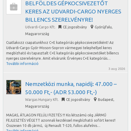
BELFÖLDES GÉPKOCSIVEZETŐT
KERES AZ UDVARDI-CARGO NYERGES
BILLENCS SZERELVÉNYRE!
Udvardi-Cargo Kft.
CE jogosítvány
Győrújfalu
,
Magyarország
Csatlakozz csapatunkhoz C+E kategóriás gépkocsivezetőként! Az
Udvardi-Cargo Győr-Moson-Sopron vármegyei telephellyel keres
megbízható és tapasztalt C+E kategóriás gépkocsivezetőket billencs
nyerges szerelvényre. Amit elvárunk: Érvényes C+E kategóriás…
További információ
3 aug 2026
Nemzetközi munka, napidíj: 47.000 –
50.000 Ft,- (ADR 53.000 Ft,-)
Wargas Hungary Kft.
CE jogosítvány
Budapest
,
Magyarország
MAGAS, ÁTLAGON FELÜLI FIZETÉS !!! Kis létszámú cég JÁRMŰ
FEJLESZTÉS VÉGETT azonnali kezdéssel megbízható sofőrt keres!!
Összesen 10 db jármű, új Renault T-520, fullos alufelnis…
További információ