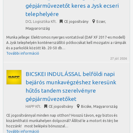
gépjárművezetőt keres a Jysk ecseri
telephelyére
DCL Logisztika Kft.
CE jogosítvány
Ecser
,
Magyarország
Munka jellege: Elektromos nyerges vontatóval (DAF XF 2017-es modell)
A Jysk telephelyén konténerszállító pótkocsikat kell mozgatni a rámpák
és a parkolók között kb. 20-50 db…
További információ
27 júl 2026
BICSKEI INDULÁSSAL belföldi napi
bejárós munkavégzéshez keresünk
hűtős tandem szerelvényre
gépjárművezetőket
HAPP Kft.
CE jogosítvány
Bicske
,
Magyarország
CE jogosítvánnyal minden nap otthon? Hosszú távon, egy biztos és
kiszámítható munkahelyen dolgoznál? Állítsd le a motort és térj be
hozzánk! most belépési bónusszal…
További információ