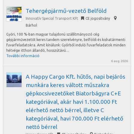
Tehergépjármű-vezető Belföld
Innovatív Special Transport KFt
CE jogosítvány
Bárhol
Győri, 100 %-ban magyar tulajdonú szállítmányozó cég
gépjárművezetőt keres tandem szerelvényre, belföldi és kishatármenti
fuvarfeladatokra. Amit kínálunk: Győrből induló fuvarfeladatok minden
hétvége itthon állandó, hosszútávú…
További információ
6 aug 2026
A Happy Cargo Kft. hűtős, napi bejárós
munkára keres váltott műszakra
gépkocsivezetőket Biatorbágyra C+E
kategóriával, akár havi 1.100.000 Ft
elérhető nettó bérrel, illetve C
kategóriával, havi 700.000 Ft elérhető
nettó bérrel