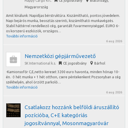
Happy Cargo Kft.
CE jogosítvány
Biatorbágy
,
Magyarország
Amit kínálunk: Napidíjas bérstruktúra. Kiszámítható, pontos jövedelem.
Napi bejárós munka, beosztás szerinti, kiszámítható munkavégzés.
Stabil háttérrel rendelkező cég, garantált fuvarmennyiséggel. EURO 6-
os korszerű eszközök, országos…
További információ
6 aug 2026
Nemzetközi gépjárművezető
SK International k.s.
CE jogosítvány
Bárhol
-Kamionsofőr C,E,netto kereset 3200 euro havonta, minden hónap 10-
én. -3 hét munka + 1 hét otthon, csere péntekenkent Pozsonyban a cég
székhelyén, ahol örzött parkoló…
További információ
6 aug 2026
Csatlakozz hozzánk belföldi áruszállító
pozícióba, C+E kategóriás
jogosítvánnyal, Mosonmagyaróvár