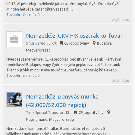
hétfőtől péntekig közlekedő járatra. Viszonylat: Győr-Drezda-Győr.
Minden hétvége garantáltan szabad! …
További információ
29 júl 2026
Nemzetközi GKV FIX osztrák körfuvar
Sinus Cargo 90 Kft
CE jogosítvány
Budaörs
,
Magyarország
Nyerges szerelvényre, CE kategóriás jogosítvánnyal és gki. kártyával
rendelkező Budapest vagy Győr környéki gépkocsivezetőt keresünk
állandó (több mint 10 éve működő) , hétfőtől péntekig közlekedő…
További információ
29 júl 2026
Nemzetközi ponyvás munka
(42.000/52.000 napidíj)
Timx Special Transport Kft
CE jogosítvány
Nagyigmánd
,
Magyarország
Nemzetközi kamionsofőr állás Stabil háttérrel rendelkező
vállalkozásunk nemzetközi gépkocsivezetőt keres ponyvás