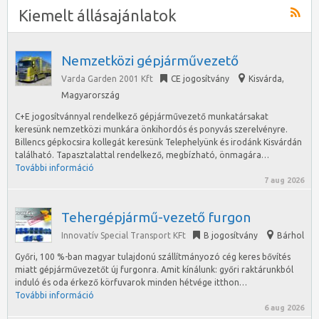
Kiemelt állásajánlatok
Nemzetközi gépjárművezető
Varda Garden 2001 Kft
CE jogosítvány
Kisvárda
,
Magyarország
C+E jogosítvánnyal rendelkező gépjárművezető munkatársakat
keresünk nemzetközi munkára önkihordós és ponyvás szerelvényre.
Billencs gépkocsira kollegát keresünk Telephelyünk és irodánk Kisvárdán
található. Tapasztalattal rendelkező, megbízható, önmagára…
További információ
7 aug 2026
Tehergépjármű-vezető furgon
Innovatív Special Transport KFt
B jogosítvány
Bárhol
Győri, 100 %-ban magyar tulajdonú szállítmányozó cég keres bővítés
miatt gépjárművezetőt új furgonra. Amit kínálunk: győri raktárunkból
induló és oda érkező körfuvarok minden hétvége itthon…
További információ
6 aug 2026