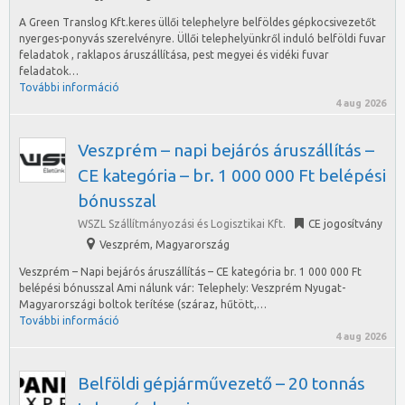
A Green Translog Kft.keres üllői telephelyre belföldes gépkocsivezetőt
nyerges-ponyvás szerelvényre. Üllői telephelyünkről induló belföldi fuvar
feladatok , raklapos áruszállítása, pest megyei és vidéki fuvar
feladatok…
További információ
4 aug 2026
Veszprém – napi bejárós áruszállítás –
CE kategória – br. 1 000 000 Ft belépési
bónusszal
WSZL Szállítmányozási és Logisztikai Kft.
CE jogosítvány
Veszprém
,
Magyarország
Veszprém – Napi bejárós áruszállítás – CE kategória br. 1 000 000 Ft
belépési bónusszal Ami nálunk vár: Telephely: Veszprém Nyugat-
Magyarországi boltok terítése (száraz, hűtött,…
További információ
4 aug 2026
Belföldi gépjárművezető – 20 tonnás