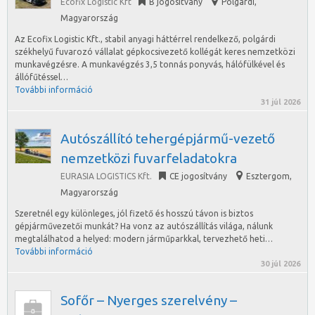
Ecofix Logistic Kft
B jogosítvány
Polgárdi
,
Magyarország
Az Ecofix Logistic Kft., stabil anyagi háttérrel rendelkező, polgárdi
székhelyű fuvarozó vállalat gépkocsivezető kollégát keres nemzetközi
munkavégzésre. A munkavégzés 3,5 tonnás ponyvás, hálófülkével és
állófűtéssel…
További információ
31 júl 2026
Autószállító tehergépjármű-vezető
nemzetközi fuvarfeladatokra
EURASIA LOGISTICS Kft.
CE jogosítvány
Esztergom
,
Magyarország
Szeretnél egy különleges, jól fizető és hosszú távon is biztos
gépjárművezetői munkát? Ha vonz az autószállítás világa, nálunk
megtalálhatod a helyed: modern járműparkkal, tervezhető heti…
További információ
30 júl 2026
Sofőr – Nyerges szerelvény –