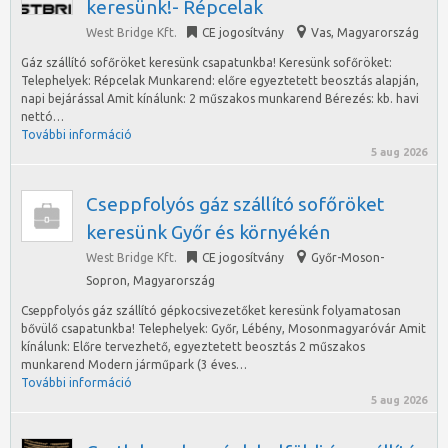
keresünk!- Répcelak
West Bridge Kft.
CE jogosítvány
Vas
,
Magyarország
Gáz szállító sofőröket keresünk csapatunkba! Keresünk sofőröket:
Telephelyek: Répcelak Munkarend: előre egyeztetett beosztás alapján,
napi bejárással Amit kínálunk: 2 műszakos munkarend Bérezés: kb. havi
nettó…
További információ
5 aug 2026
Cseppfolyós gáz szállító sofőröket
keresünk Győr és környékén
West Bridge Kft.
CE jogosítvány
Győr-Moson-
Sopron
,
Magyarország
Cseppfolyós gáz szállító gépkocsivezetőket keresünk folyamatosan
bővülő csapatunkba! Telephelyek: Győr, Lébény, Mosonmagyaróvár Amit
kínálunk: Előre tervezhető, egyeztetett beosztás 2 műszakos
munkarend Modern járműpark (3 éves…
További információ
5 aug 2026