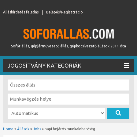
Álláshirdetés feladás
Belépés/Regisztráció
Sofőr állás, gépjárművezető állás, gépkocsivezető állások 2011 óta
JOGOSÍTVÁNY KATEGÓRIÁK
Home
»
Állások
»
Jobs
»
napi bejárós munkalehetőség