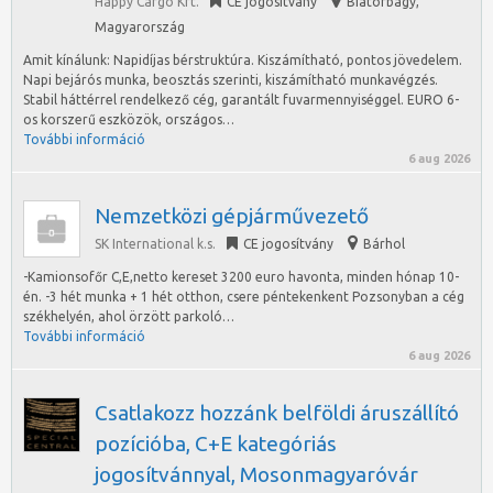
Happy Cargo Kft.
CE jogosítvány
Biatorbágy
,
Magyarország
Amit kínálunk: Napidíjas bérstruktúra. Kiszámítható, pontos jövedelem.
Napi bejárós munka, beosztás szerinti, kiszámítható munkavégzés.
Stabil háttérrel rendelkező cég, garantált fuvarmennyiséggel. EURO 6-
os korszerű eszközök, országos…
További információ
6 aug 2026
Nemzetközi gépjárművezető
SK International k.s.
CE jogosítvány
Bárhol
-Kamionsofőr C,E,netto kereset 3200 euro havonta, minden hónap 10-
én. -3 hét munka + 1 hét otthon, csere péntekenkent Pozsonyban a cég
székhelyén, ahol örzött parkoló…
További információ
6 aug 2026
Csatlakozz hozzánk belföldi áruszállító
pozícióba, C+E kategóriás
jogosítvánnyal, Mosonmagyaróvár