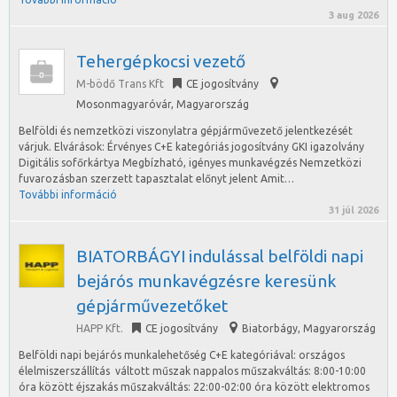
3 aug 2026
Tehergépkocsi vezető
M-bödő Trans Kft
CE jogosítvány
Mosonmagyaróvár
,
Magyarország
Belföldi és nemzetközi viszonylatra gépjárművezető jelentkezését
várjuk. Elvárások: Érvényes C+E kategóriás jogosítvány GKI igazolvány
Digitális sofőrkártya Megbízható, igényes munkavégzés Nemzetközi
fuvarozásban szerzett tapasztalat előnyt jelent Amit…
További információ
31 júl 2026
BIATORBÁGYI indulással belföldi napi
bejárós munkavégzésre keresünk
gépjárművezetőket
HAPP Kft.
CE jogosítvány
Biatorbágy
,
Magyarország
Belföldi napi bejárós munkalehetőség C+E kategóriával: országos
élelmiszerszállítás váltott műszak nappalos műszakváltás: 8:00-10:00
óra között éjszakás műszakváltás: 22:00-02:00 óra között elektromos