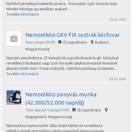
hétfőtől péntekig közlekedő járatra. Viszonylat: Győr-Drezda-Győr.
Minden hétvége garantáltan szabad! …
További információ
29 júl 2026
Nemzetközi GKV FIX osztrák körfuvar
Sinus Cargo 90 Kft
CE jogosítvány
Budaörs
,
Magyarország
Nyerges szerelvényre, CE kategóriás jogosítvánnyal és gki. kártyával
rendelkező Budapest vagy Győr környéki gépkocsivezetőt keresünk
állandó (több mint 10 éve működő) , hétfőtől péntekig közlekedő…
További információ
29 júl 2026
Nemzetközi ponyvás munka
(42.000/52.000 napidíj)
Timx Special Transport Kft
CE jogosítvány
Nagyigmánd
,
Magyarország
Nemzetközi kamionsofőr állás Stabil háttérrel rendelkező
vállalkozásunk nemzetközi gépkocsivezetőt keres ponyvás