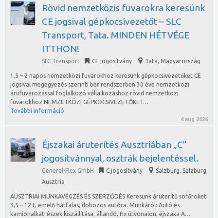
Rövid nemzetközis fuvarokra keresünk
CE jogsival gépkocsivezetőt – SLC
Transport, Tata. MINDEN HÉTVÉGE
ITTHON!
SLC Transport
CE jogosítvány
Tata
,
Magyarország
1,5 – 2 napos nemzetközi fuvarokhoz keresünk gépkocsivezetőket CE
jogsival megegyezés szerinti bér rendszerben 30 éve nemzetközi
árufuvarozással foglalkozó vállalkozáshoz rövid nemzetközi
fuvarokhoz NEMZETKÖZI GÉPKOCSIVEZETŐKET…
További információ
4 aug 2026
Éjszakai áruterítés Ausztriában „C”
jogosítvánnyal, osztrák bejelentéssel.
General-Flex GmbH
C jogosítvány
Salzburg
,
Salzburg,
Ausztria
AUSZTRIAI MUNKAVÉGZÉS ÉS SZERZŐDÉS Keresünk áruterítő sofőröket
3,5 – 12 t, emelő hátfalas, dobozos autóra. Munkáról: Autó és
kamionalkatrészek kiszállítása, állandó, fix útvonalon, éjszaka A…