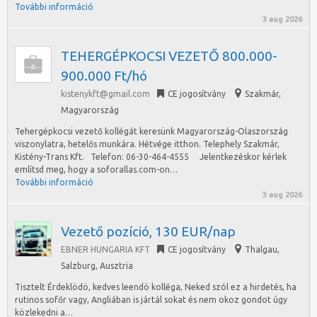
További információ
3 aug 2026
TEHERGÉPKOCSI VEZETŐ 800.000-
900.000 Ft/hó
kistenykft@gmail.com
CE jogosítvány
Szakmár
,
Magyarország
Tehergépkocsi vezető kollégát keresünk Magyarország-Olaszország
viszonylatra, hetelős munkára. Hétvége itthon. Telephely Szakmár,
Kistény-Trans Kft. Telefon: 06-30-464-4555 Jelentkezéskor kérlek
említsd meg, hogy a soforallas.com-on…
További információ
3 aug 2026
Vezető pozíció, 130 EUR/nap
EBNER HUNGARIA KFT
CE jogosítvány
Thalgau
,
Salzburg, Ausztria
Tisztelt Érdeklödö, kedves leendö kolléga, Neked szól ez a hirdetés, ha
rutinos sofőr vagy, Angliában is jártál sokat és nem okoz gondot úgy
közlekedni a…