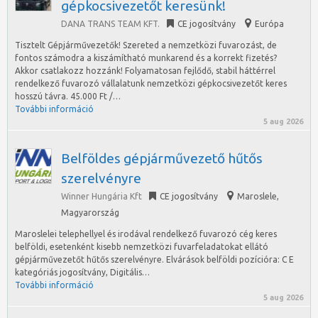
gépkocsivezetőt keresünk!
DANA TRANS TEAM KFT.
CE jogosítvány
Európa
Tisztelt Gépjárművezetők! Szereted a nemzetközi fuvarozást, de
fontos számodra a kiszámítható munkarend és a korrekt fizetés?
Akkor csatlakozz hozzánk! Folyamatosan fejlődő, stabil háttérrel
rendelkező fuvarozó vállalatunk nemzetközi gépkocsivezetőt keres
hosszú távra. 45.000 Ft /…
További információ
5 aug 2026
Belföldes gépjárművezető hűtős
szerelvényre
Winner Hungária Kft
CE jogosítvány
Maroslele
,
Magyarország
Maroslelei telephellyel és irodával rendelkező fuvarozó cég keres
belföldi, esetenként kisebb nemzetközi fuvarfeladatokat ellátó
gépjárművezetőt hűtős szerelvényre. Elvárások belföldi pozícióra: C E
kategóriás jogosítvány, Digitális…
További információ
5 aug 2026