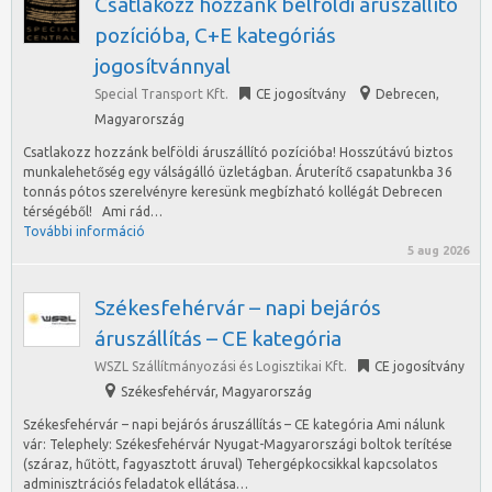
Csatlakozz hozzánk belföldi áruszállító
pozícióba, C+E kategóriás
jogosítvánnyal
Special Transport Kft.
CE jogosítvány
Debrecen
,
Magyarország
Csatlakozz hozzánk belföldi áruszállító pozícióba! Hosszútávú biztos
munkalehetőség egy válságálló üzletágban. Áruterítő csapatunkba 36
tonnás pótos szerelvényre keresünk megbízható kollégát Debrecen
térségéből! Ami rád…
További információ
5 aug 2026
Székesfehérvár – napi bejárós
áruszállítás – CE kategória
WSZL Szállítmányozási és Logisztikai Kft.
CE jogosítvány
Székesfehérvár
,
Magyarország
Székesfehérvár – napi bejárós áruszállítás – CE kategória Ami nálunk
vár: Telephely: Székesfehérvár Nyugat-Magyarországi boltok terítése
(száraz, hűtött, fagyasztott áruval) Tehergépkocsikkal kapcsolatos
adminisztrációs feladatok ellátása…