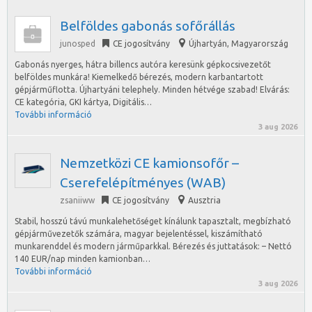
Belföldes gabonás sofőrállás
junosped
CE jogosítvány
Újhartyán
,
Magyarország
Gabonás nyerges, hátra billencs autóra keresünk gépkocsivezetőt
belföldes munkára! Kiemelkedő bérezés, modern karbantartott
gépjárműflotta. Újhartyáni telephely. Minden hétvége szabad! Elvárás:
CE kategória, GKI kártya, Digitális…
További információ
3 aug 2026
Nemzetközi CE kamionsofőr –
Cserefelépítményes (WAB)
zsaniiww
CE jogosítvány
Ausztria
Stabil, hosszú távú munkalehetőséget kínálunk tapasztalt, megbízható
gépjárművezetők számára, magyar bejelentéssel, kiszámítható
munkarenddel és modern járműparkkal. Bérezés és juttatások: – Nettó
140 EUR/nap minden kamionban…
További információ
3 aug 2026