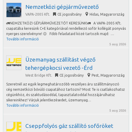
Nemzetközi gépjárművezető
VAPA-2005 Kft.
CE jogosítvány
Hidas
,
Magyarország
🚛NEMZETKÖZI GÉPJÁRMŰVEZETŐT KERESÜNK!🚛 A VAPA-2005 Kft.
csapatába keresünk C+E kategóriával rendelkező sofőr kollégát ponyvás
nyerges szerelvényre! 😊 Főbb feladataid közé tartozik majd: …
További információ
5 aug 2026
Üzemanyag szállítást végző
tehergépkocsi vezető -Érd
West Bridge Kft.
CE jogosítvány
Pest
,
Magyarország
Szeretnél az egyik legmeghatározóbb veszélyes áru szállítmányozó
cég nemzetközi bővülő csapatához tartozni? Most Te is csatlakozhatsz
cégünkhöz, és szaktudásoddal, tapasztalatoddal hozzájárulhatsz
sikereinkhez! Várjuk jelentkezésedet, üzemanyag…
További információ
5 aug 2026
Cseppfolyós gáz szállító sofőröket