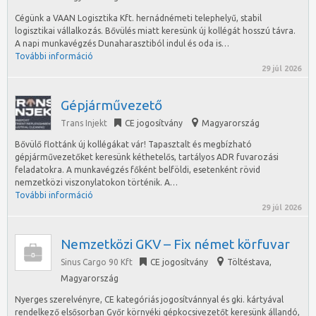
Cégünk a VAAN Logisztika Kft. hernádnémeti telephelyű, stabil
logisztikai vállalkozás. Bővülés miatt keresünk új kollégát hosszú távra.
A napi munkavégzés Dunaharasztiból indul és oda is…
További információ
29 júl 2026
Gépjárművezető
Trans Injekt
CE jogosítvány
Magyarország
Bővülő flottánk új kollégákat vár! Tapasztalt és megbízható
gépjárművezetőket keresünk kéthetelős, tartályos ADR fuvarozási
feladatokra. A munkavégzés főként belföldi, esetenként rövid
nemzetközi viszonylatokon történik. A…
További információ
29 júl 2026
Nemzetközi GKV – Fix német körfuvar
Sinus Cargo 90 Kft
CE jogosítvány
Töltéstava
,
Magyarország
Nyerges szerelvényre, CE kategóriás jogosítvánnyal és gki. kártyával
rendelkező elsősorban Győr környéki gépkocsivezetőt keresünk állandó,