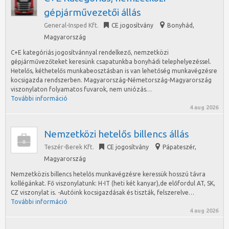
gépjárművezetői állás
General-Insped Kft.
CE jogosítvány
Bonyhád
,
Magyarország
C+E kategóriás jogosítvánnyal rendelkező, nemzetközi
gépjárművezőteket keresünk csapatunkba bonyhádi telephelyezéssel.
Hetelős, kéthetelős munkabeosztásban is van lehetőség munkavégzésre
kocsigazda rendszerben. Magyarország-Németország-Magyarország
viszonylaton folyamatos fuvarok, nem uniózás…
További információ
4 aug 2026
Nemzetközi hetelős billencs állás
Teszér-Berek Kft.
CE jogosítvány
Pápateszér
,
Magyarország
Nemzetközis billencs hetelős munkavégzésre keressük hosszú távra
kollégánkat. Fő viszonylatunk: H-IT (heti két kanyar),de előfordul AT, SK,
CZ viszonylat is. -Autóink kocsigazdásak és tiszták, felszerelve…
További információ
4 aug 2026