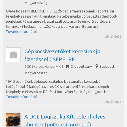
Magyarország
Gyere hozzánk BELFÖLDI HETELŐS gépjárművezetőnek Táborfalvai
telephelyezéssel! Amit kínálunk: Hetelős munkaidő beosztás (hétfőtől-
péntekig). Fő partnereink által szállított áruk teljeskörű építőipari
termékek (Tégla,cement,Zsákos anyag, vas áru, Beton árú….
További információ
28 júl 2026
Gépkocsivezetőket keresünk jó
fizetéssel CSEPELRE
TGK Express Hungary Kft
C jogosítvány
Budapest
,
Magyarország
10-15 éve nálunk dolgozó, családias kis csapatba keressük új
kollégáinkat C kategóriával és GKI-val áruterítői munkára, csepeli
telephelyre elsősorban Dél-Pest környékéről. Jó légkör, gyors fel-…
További információ
28 júl 2026
A DCL Logisztika Kft. telephelyes
shunter (pótkocsi mozgató)